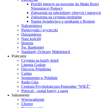
Prześlij intencje na nowennę do Matki Bożej
Nieustającej Pomocy
Zgłoszenia na odwiedziny chorych i starszych
Zgłoszenia na czytania niedzielne
Napisz świadectwo o spotkaniu z Bogiem
Nabożeństwa
Pielgrzymki i wycieczki
Duszpasterze
Nasz kościół
Historia
Św. Bartłomiej
Standardy Ochrony Małoletnich
Polecamy
Czytania na każdy dzień
Liturgia Godzin
Diecezja Pelplińska
Caritas
Seminarium w Pelplinie
Radio Głos
Centrum Psychologiczno-Pastoralne “WIĘŹ”
Priest.pl – portal księży z pasją
Sakramenty
Wprowadzenie
Chrzest