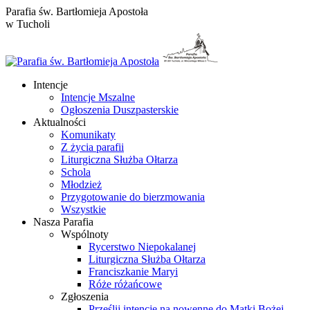
Przewiń
Parafia św. Bartłomieja Apostoła
do
w Tucholi
zawartości
Intencje
Intencje Mszalne
Ogłoszenia Duszpasterskie
Aktualności
Komunikaty
Z życia parafii
Liturgiczna Służba Ołtarza
Schola
Młodzież
Przygotowanie do bierzmowania
Wszystkie
Nasza Parafia
Wspólnoty
Rycerstwo Niepokalanej
Liturgiczna Służba Ołtarza
Franciszkanie Maryi
Róże różańcowe
Zgłoszenia
Prześlij intencje na nowennę do Matki Bożej