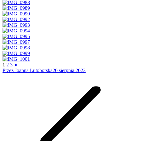
1
2
3
►
Przez
Joanna Lutoborska
20 sierpnia 2023
Nawigacja
wpisów