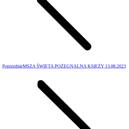
Poprzedni
Poprzednie
MSZA ŚWIĘTA POŻEGNALNA KSIĘŻY 13.08.2023
wpis: