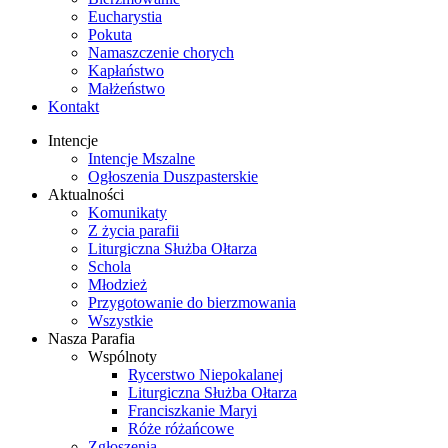
Eucharystia
Pokuta
Namaszczenie chorych
Kapłaństwo
Małżeństwo
Kontakt
Intencje
Intencje Mszalne
Ogłoszenia Duszpasterskie
Aktualności
Komunikaty
Z życia parafii
Liturgiczna Służba Ołtarza
Schola
Młodzież
Przygotowanie do bierzmowania
Wszystkie
Nasza Parafia
Wspólnoty
Rycerstwo Niepokalanej
Liturgiczna Służba Ołtarza
Franciszkanie Maryi
Róże różańcowe
Zgłoszenia