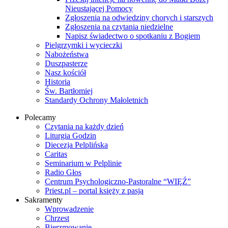
Nieustającej Pomocy
Zgłoszenia na odwiedziny chorych i starszych
Zgłoszenia na czytania niedzielne
Napisz świadectwo o spotkaniu z Bogiem
Pielgrzymki i wycieczki
Nabożeństwa
Duszpasterze
Nasz kościół
Historia
Św. Bartłomiej
Standardy Ochrony Małoletnich
Polecamy
Czytania na każdy dzień
Liturgia Godzin
Diecezja Pelplińska
Caritas
Seminarium w Pelplinie
Radio Głos
Centrum Psychologiczno-Pastoralne “WIĘŹ”
Priest.pl – portal księży z pasją
Sakramenty
Wprowadzenie
Chrzest
Bierzmowanie