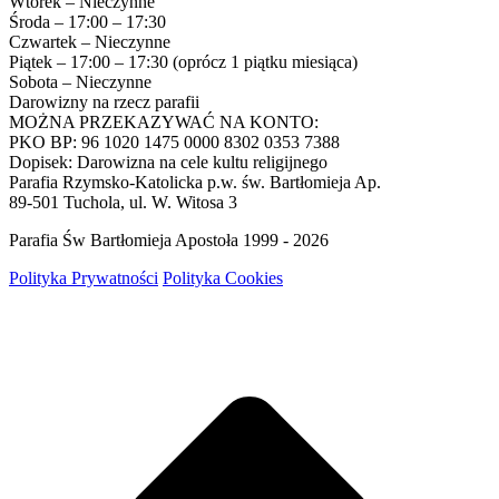
Wtorek – Nieczynne
Środa – 17:00 – 17:30
Czwartek – Nieczynne
Piątek – 17:00 – 17:30 (oprócz 1 piątku miesiąca)
Sobota – Nieczynne
Darowizny na rzecz parafii
MOŻNA PRZEKAZYWAĆ NA KONTO:
PKO BP: 96 1020 1475 0000 8302 0353 7388
Dopisek: Darowizna na cele kultu religijnego
Parafia Rzymsko-Katolicka p.w. św. Bartłomieja Ap.
89-501 Tuchola, ul. W. Witosa 3
Parafia Św Bartłomieja Apostoła 1999 - 2026
Polityka Prywatności
Polityka Cookies
g