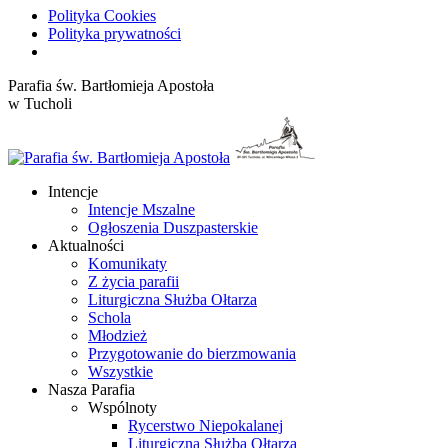
Polityka Cookies
Polityka prywatności
Przewiń
Parafia św. Bartłomieja Apostoła
do
w Tucholi
zawartości
Intencje
Intencje Mszalne
Ogłoszenia Duszpasterskie
Aktualności
Komunikaty
Z życia parafii
Liturgiczna Służba Ołtarza
Schola
Młodzież
Przygotowanie do bierzmowania
Wszystkie
Nasza Parafia
Wspólnoty
Rycerstwo Niepokalanej
Liturgiczna Służba Ołtarza