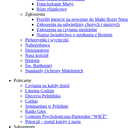
Franciszkanie Maryi
Róże różańcowe
Zgłoszenia
Prześlij intencje na nowennę do Matki Bożej Nieu
Zgłoszenia na odwiedziny chorych i starszych
Zgłoszenia na czytania niedzielne
Napisz świadectwo o spotkaniu z Bogiem
Pielgrzymki i wycieczki
Nabożeństwa
Duszpasterze
Nasz kościół
Historia
Św. Bartłomiej
Standardy Ochrony Małoletnich
Polecamy
Czytania na każdy dzień
Liturgia Godzin
Diecezja Pelplińska
Caritas
Seminarium w Pelplinie
Radio Głos
Centrum Psychologiczno-Pastoralne “WIĘŹ”
Priest.pl – portal księży z pasją
Sakramenty