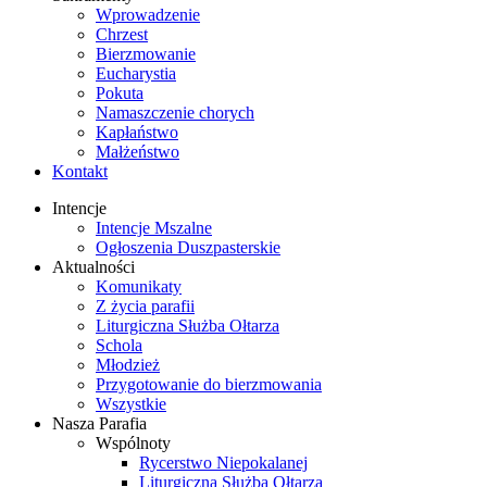
Wprowadzenie
Chrzest
Bierzmowanie
Eucharystia
Pokuta
Namaszczenie chorych
Kapłaństwo
Małżeństwo
Kontakt
Intencje
Intencje Mszalne
Ogłoszenia Duszpasterskie
Aktualności
Komunikaty
Z życia parafii
Liturgiczna Służba Ołtarza
Schola
Młodzież
Przygotowanie do bierzmowania
Wszystkie
Nasza Parafia
Wspólnoty
Rycerstwo Niepokalanej
Liturgiczna Służba Ołtarza