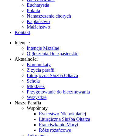
Eucharystia
Pokuta
Namaszczenie chorych
Kapłaństwo
Małżeństwo
Kontakt
Intencje
Intencje Mszalne
Ogłoszenia Duszpasterskie
Aktualności
Komunikaty
Z życia parafii
Liturgiczna Służba Ołtarza
Schola
Młodzież
Przygotowanie do bierzmowania
Wszystkie
Nasza Parafia
Wspólnoty
Rycerstwo Niepokalanej
Liturgiczna Służba Ołtarza
Franciszkanie Maryi
Róże różańcowe
Zgłoszenia