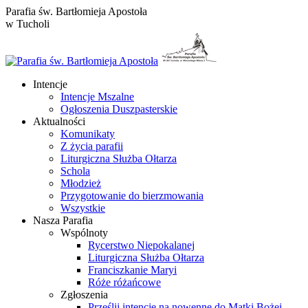
Przewiń
Parafia św. Bartłomieja Apostoła
do
w Tucholi
zawartości
Intencje
Intencje Mszalne
Ogłoszenia Duszpasterskie
Aktualności
Komunikaty
Z życia parafii
Liturgiczna Służba Ołtarza
Schola
Młodzież
Przygotowanie do bierzmowania
Wszystkie
Nasza Parafia
Wspólnoty
Rycerstwo Niepokalanej
Liturgiczna Służba Ołtarza
Franciszkanie Maryi
Róże różańcowe
Zgłoszenia
Prześlij intencje na nowennę do Matki Bożej