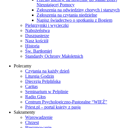
Nieustającej Pomocy
Zgłoszenia na odwiedziny chorych i starszych
Zgłoszenia na czytania niedzielne
Napisz świadectwo o spotkaniu z Bogiem
Pielgrzymki i wycieczki
Nabożeństwa
Duszpasterze
Nasz kościół
Historia
Św. Bartłomiej
Standardy Ochrony Małoletnich
Polecamy
Czytania na każdy dzień
Liturgia Godzin
Diecezja Pelplińska
Caritas
Seminarium w Pelplinie
Radio Głos
Centrum Psychologiczno-Pastoralne “WIĘŹ”
Priest.pl – portal księży z pasją
Sakramenty
Wprowadzenie
Chrzest
Bierzmowanie