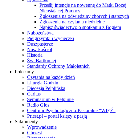
Prześlij intencje na nowennę do Matki Bożej
Nieustającej Pomocy
Zgłoszenia na odwiedziny chorych i starszych
Zgłoszenia na czytania niedzielne
Napisz świadectwo o spotkaniu z Bogiem
Nabożeństwa
Pielgrzymki i wycieczki
Duszpasterze
Nasz kościół
Historia
Św. Bartłomiej
Standardy Ochrony Małoletnich
Polecamy
Czytania na każdy dzień
Liturgia Godzin
Diecezja Pelplińska
Caritas
Seminarium w Pelplinie
Radio Głos
Centrum Psychologiczno-Pastoralne “WIĘŹ”
Priest.pl – portal księży z pasją
Sakramenty
Wprowadzenie
Chrzest