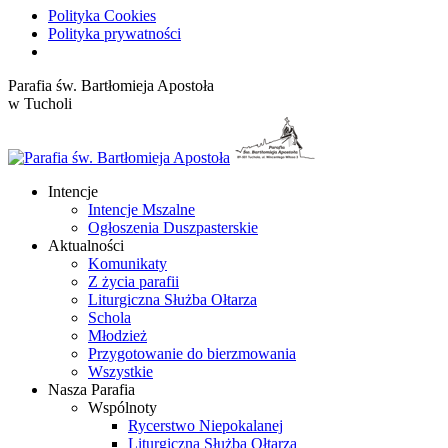
Polityka Cookies
Polityka prywatności
Przewiń
Parafia św. Bartłomieja Apostoła
do
w Tucholi
zawartości
Intencje
Intencje Mszalne
Ogłoszenia Duszpasterskie
Aktualności
Komunikaty
Z życia parafii
Liturgiczna Służba Ołtarza
Schola
Młodzież
Przygotowanie do bierzmowania
Wszystkie
Nasza Parafia
Wspólnoty
Rycerstwo Niepokalanej
Liturgiczna Służba Ołtarza