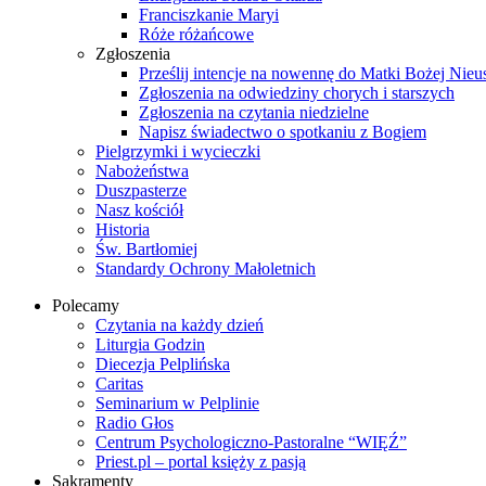
Franciszkanie Maryi
Róże różańcowe
Zgłoszenia
Prześlij intencje na nowennę do Matki Bożej Nieu
Zgłoszenia na odwiedziny chorych i starszych
Zgłoszenia na czytania niedzielne
Napisz świadectwo o spotkaniu z Bogiem
Pielgrzymki i wycieczki
Nabożeństwa
Duszpasterze
Nasz kościół
Historia
Św. Bartłomiej
Standardy Ochrony Małoletnich
Polecamy
Czytania na każdy dzień
Liturgia Godzin
Diecezja Pelplińska
Caritas
Seminarium w Pelplinie
Radio Głos
Centrum Psychologiczno-Pastoralne “WIĘŹ”
Priest.pl – portal księży z pasją
Sakramenty