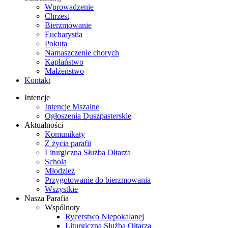
Wprowadzenie
Chrzest
Bierzmowanie
Eucharystia
Pokuta
Namaszczenie chorych
Kapłaństwo
Małżeństwo
Kontakt
Intencje
Intencje Mszalne
Ogłoszenia Duszpasterskie
Aktualności
Komunikaty
Z życia parafii
Liturgiczna Służba Ołtarza
Schola
Młodzież
Przygotowanie do bierzmowania
Wszystkie
Nasza Parafia
Wspólnoty
Rycerstwo Niepokalanej
Liturgiczna Służba Ołtarza