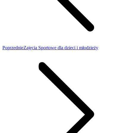
Poprzedni
Poprzednie
Zajęcia Sportowe dla dzieci i młodzieży
wpis: