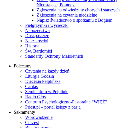
Nieustającej Pomocy
Zgłoszenia na odwiedziny chorych i starszych
Zgłoszenia na czytania niedzielne
Napisz świadectwo o spotkaniu z Bogiem
Pielgrzymki i wycieczki
Nabożeństwa
Duszpasterze
Nasz kościół
Historia
Św. Bartłomiej
Standardy Ochrony Małoletnich
Polecamy
Czytania na każdy dzień
Liturgia Godzin
Diecezja Pelplińska
Caritas
Seminarium w Pelplinie
Radio Głos
Centrum Psychologiczno-Pastoralne “WIĘŹ”
Priest.pl – portal księży z pasją
Sakramenty
Wprowadzenie
Chrzest
Bierzmowanie