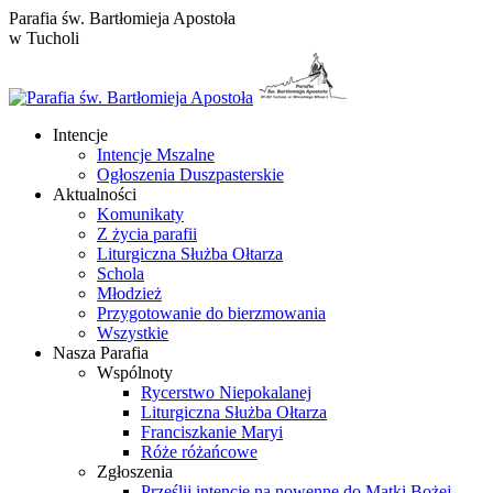
Przewiń
Parafia św. Bartłomieja Apostoła
do
w Tucholi
zawartości
Intencje
Intencje Mszalne
Ogłoszenia Duszpasterskie
Aktualności
Komunikaty
Z życia parafii
Liturgiczna Służba Ołtarza
Schola
Młodzież
Przygotowanie do bierzmowania
Wszystkie
Nasza Parafia
Wspólnoty
Rycerstwo Niepokalanej
Liturgiczna Służba Ołtarza
Franciszkanie Maryi
Róże różańcowe
Zgłoszenia
Prześlij intencje na nowennę do Matki Bożej