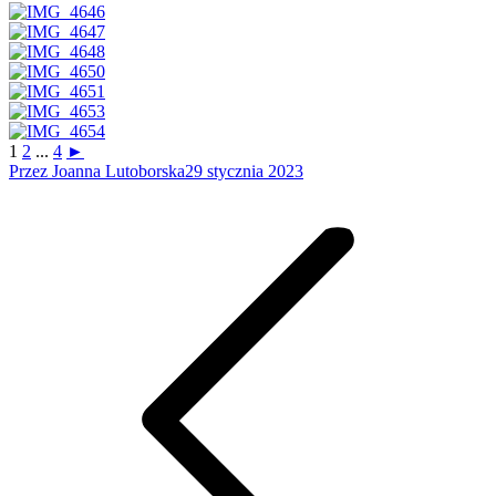
1
2
...
4
►
Przez
Joanna Lutoborska
29 stycznia 2023
Nawigacja
wpisów