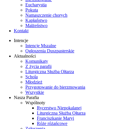
Eucharystia
Pokuta
Namaszczenie chorych
Kapłaństwo
Małżeństwo
Kontakt
Intencje
Intencje Mszalne
Ogłoszenia Duszpasterskie
Aktualności
Komunikaty
Z życia parafii
Liturgiczna Służba Ołtarza
Schola
Młodzież
Przygotowanie do bierzmowania
Wszystkie
Nasza Parafia
Wspólnoty
Rycerstwo Niepokalanej
Liturgiczna Służba Ołtarza
Franciszkanie Maryi
Róże różańcowe
Zgłoszenia