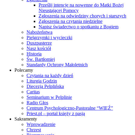
Prześlij intencje na nowennę do Matki Bożej
Nieustającej Pomocy
Zgłoszenia na odwiedziny chorych i starszych
Zgłoszenia na czytania niedzielne
Napisz świadectwo o spotkaniu z Bogiem
Nabożeństwa
Pielgrzymki i wycieczki
Duszpasterze
Nasz kościół
Historia
Św. Bartłomiej
Standardy Ochrony Małoletnich
Polecamy
Czytania na każdy dzień
Liturgia Godzin
Diecezja Pelplińska
Caritas
Seminarium w Pelplinie
Radio Głos
Centrum Psychologiczno-Pastoralne “WIĘŹ”
Priest.pl – portal księży z pasją
Sakramenty
Wprowadzenie
Chrzest