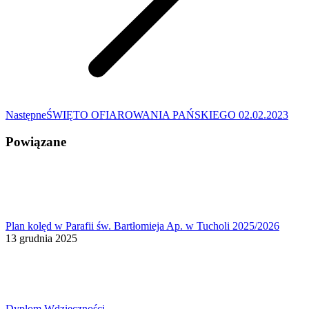
Następny
Następne
ŚWIĘTO OFIAROWANIA PAŃSKIEGO 02.02.2023
wpis:
Powiązane
Plan kolęd w Parafii św. Bartłomieja Ap. w Tucholi 2025/2026
13 grudnia 2025
Dyplom Wdzięczności