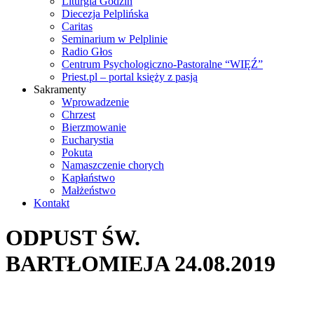
Liturgia Godzin
Diecezja Pelplińska
Caritas
Seminarium w Pelplinie
Radio Głos
Centrum Psychologiczno-Pastoralne “WIĘŹ”
Priest.pl – portal księży z pasją
Sakramenty
Wprowadzenie
Chrzest
Bierzmowanie
Eucharystia
Pokuta
Namaszczenie chorych
Kapłaństwo
Małżeństwo
Kontakt
ODPUST ŚW.
BARTŁOMIEJA 24.08.2019