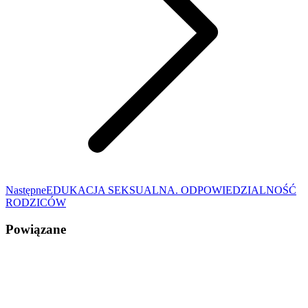
Następny
Następne
EDUKACJA SEKSUALNA. ODPOWIEDZIALNOŚĆ
wpis:
RODZICÓW
Powiązane