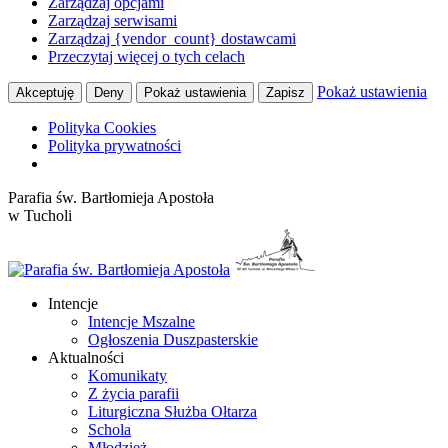
Zarządzaj opcjami
Zarządzaj serwisami
Zarządzaj {vendor_count} dostawcami
Przeczytaj więcej o tych celach
Pokaż ustawienia
Akceptuję
Deny
Pokaż ustawienia
Zapisz
Polityka Cookies
Polityka prywatności
Przewiń
Parafia św. Bartłomieja Apostoła
do
w Tucholi
zawartości
Intencje
Intencje Mszalne
Ogłoszenia Duszpasterskie
Aktualności
Komunikaty
Z życia parafii
Liturgiczna Służba Ołtarza
Schola
Młodzież