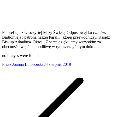
Fotorelacja z Uroczystej Mszy Świętej Odpustowej ku czci św.
Bartłomieja , patrona naszej Parafii , której przewodniczył Ksiądz
Biskup Arkadiusz Okroj . Z serca dziękujemy wszystkim za
obecność i wspólną modlitwę w tym szczególnym dniu .
no images were found
Przez
Joanna Lutoborska
24 sierpnia 2019
Nawigacja
wpisów