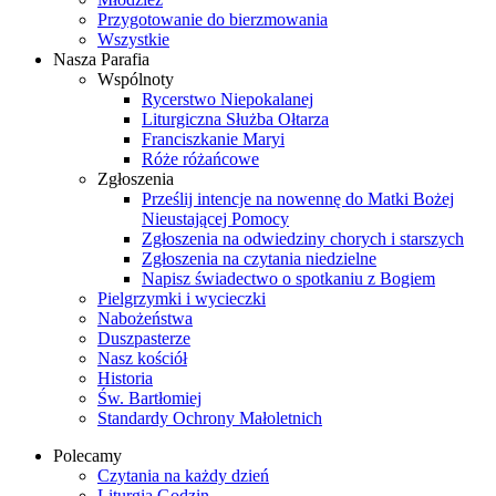
Przygotowanie do bierzmowania
Wszystkie
Nasza Parafia
Wspólnoty
Rycerstwo Niepokalanej
Liturgiczna Służba Ołtarza
Franciszkanie Maryi
Róże różańcowe
Zgłoszenia
Prześlij intencje na nowennę do Matki Bożej
Nieustającej Pomocy
Zgłoszenia na odwiedziny chorych i starszych
Zgłoszenia na czytania niedzielne
Napisz świadectwo o spotkaniu z Bogiem
Pielgrzymki i wycieczki
Nabożeństwa
Duszpasterze
Nasz kościół
Historia
Św. Bartłomiej
Standardy Ochrony Małoletnich
Polecamy
Czytania na każdy dzień
Liturgia Godzin