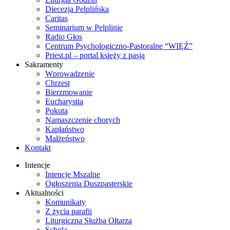
Diecezja Pelplińska
Caritas
Seminarium w Pelplinie
Radio Głos
Centrum Psychologiczno-Pastoralne “WIĘŹ”
Priest.pl – portal księży z pasją
Sakramenty
Wprowadzenie
Chrzest
Bierzmowanie
Eucharystia
Pokuta
Namaszczenie chorych
Kapłaństwo
Małżeństwo
Kontakt
Intencje
Intencje Mszalne
Ogłoszenia Duszpasterskie
Aktualności
Komunikaty
Z życia parafii
Liturgiczna Służba Ołtarza
Schola