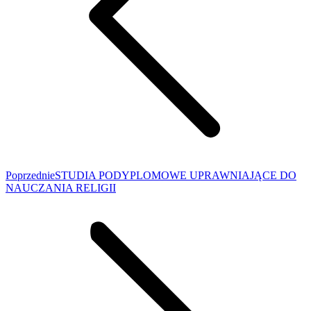
Poprzedni
Poprzednie
STUDIA PODYPLOMOWE UPRAWNIAJĄCE DO
wpis:
NAUCZANIA RELIGII