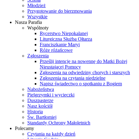
Młodzież
Przygotowanie do bierzmowania
Wszystkie
Nasza Parafia
Wspólnoty
Rycerstwo Niepokalanej
Liturgiczna Służba Ołtarza
Franciszkanie Maryi
Róże różańcowe
Zgłoszenia
Prześlij intencje na nowennę do Matki Bożej
Nieustającej Pomocy
Zgłoszenia na odwiedziny chorych i starszych
Zgłoszenia na czytania niedzielne
Napisz świadectwo o spotkaniu z Bogiem
Nabożeństwa
Pielgrzymki i wycieczki
Duszpasterze
Nasz kościół
Historia
Św. Bartłomiej
Standardy Ochrony Małoletnich
Polecamy
Czytania na każdy dzień