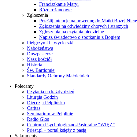
Franciszkanie Maryi
Róże różańcowe
Zgłoszenia
Prześlij intencje na nowennę do Matki Bożej Nieu
Zgłoszenia na odwiedziny chorych i starszych
Zgłoszenia na czytania niedzielne
Napisz świadectwo o spotkaniu z Bogiem
Pielgrzymki i wycieczki
Nabożeństwa
Duszpasterze
Nasz kościół
Historia
Św. Bartłomiej
Standardy Ochrony Małoletnich
Polecamy
Czytania na każdy dzień
Liturgia Godzin
Diecezja Pelplińska
Caritas
Seminarium w Pelplinie
Radio Głos
Centrum Psychologiczno-Pastoralne “WIĘŹ”
Priest.pl – portal księży z pasją
Sakramenty