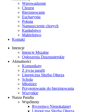
Wprowadzenie
Chrzest
Bierzmowanie
Eucharystia
Pokuta
Namaszczenie chorych
Kapłaństwo
Małżeństwo
Kontakt
Intencje
Intencje Mszalne
Ogłoszenia Duszpasterskie
Aktualności
Komunikaty
Z życia parafii
Liturgiczna Służba Ołtarza
Schola
Młodzież
Przygotowanie do bierzmowania
Wszystkie
Nasza Parafia
Wspólnoty
Rycerstwo Niepokalanej
Liturgiczna Służba Ołtarza