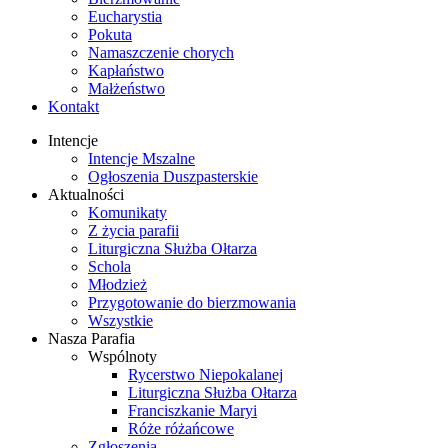
Eucharystia
Pokuta
Namaszczenie chorych
Kapłaństwo
Małżeństwo
Kontakt
Intencje
Intencje Mszalne
Ogłoszenia Duszpasterskie
Aktualności
Komunikaty
Z życia parafii
Liturgiczna Służba Ołtarza
Schola
Młodzież
Przygotowanie do bierzmowania
Wszystkie
Nasza Parafia
Wspólnoty
Rycerstwo Niepokalanej
Liturgiczna Służba Ołtarza
Franciszkanie Maryi
Róże różańcowe
Zgłoszenia