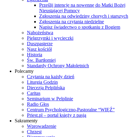
Prześlij intencje na nowennę do Matki Bożej
Nieustającej Pomocy
Zgłoszenia na odwiedziny chorych i starszych
Zgłoszenia na czytania niedzielne
Napisz świadectwo o spotkaniu z Bogiem
Nabożeństwa
Pielgrzymki i wycieczki
Duszpasterze
Nasz kościół
Historia
Św. Bartłomiej
Standardy Ochrony Małoletnich
Polecamy
Czytania na każdy dzień
Liturgia Godzin
Diecezja Pelplińska
Caritas
Seminarium w Pelplinie
Radio Głos
Centrum Psychologiczno-Pastoralne “WIĘŹ”
Priest.pl – portal księży z pasją
Sakramenty
Wprowadzenie
Chrzest