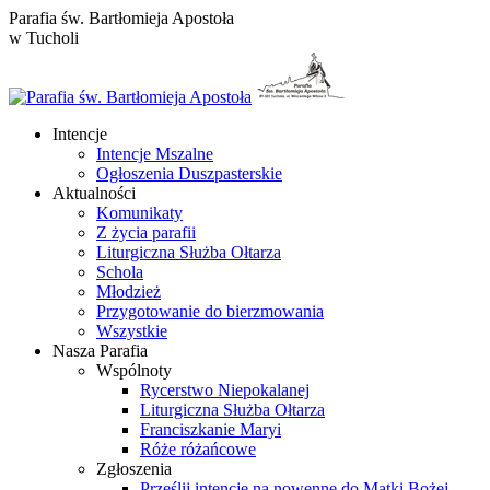
Przewiń
Parafia św. Bartłomieja Apostoła
do
w Tucholi
zawartości
Intencje
Intencje Mszalne
Ogłoszenia Duszpasterskie
Aktualności
Komunikaty
Z życia parafii
Liturgiczna Służba Ołtarza
Schola
Młodzież
Przygotowanie do bierzmowania
Wszystkie
Nasza Parafia
Wspólnoty
Rycerstwo Niepokalanej
Liturgiczna Służba Ołtarza
Franciszkanie Maryi
Róże różańcowe
Zgłoszenia
Prześlij intencje na nowennę do Matki Bożej