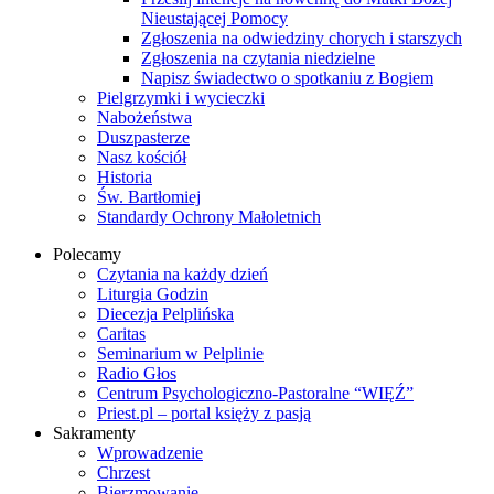
Nieustającej Pomocy
Zgłoszenia na odwiedziny chorych i starszych
Zgłoszenia na czytania niedzielne
Napisz świadectwo o spotkaniu z Bogiem
Pielgrzymki i wycieczki
Nabożeństwa
Duszpasterze
Nasz kościół
Historia
Św. Bartłomiej
Standardy Ochrony Małoletnich
Polecamy
Czytania na każdy dzień
Liturgia Godzin
Diecezja Pelplińska
Caritas
Seminarium w Pelplinie
Radio Głos
Centrum Psychologiczno-Pastoralne “WIĘŹ”
Priest.pl – portal księży z pasją
Sakramenty
Wprowadzenie
Chrzest
Bierzmowanie