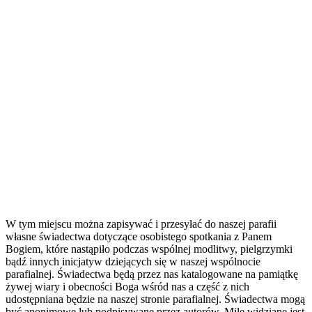
W tym miejscu można zapisywać i przesyłać do naszej parafii
własne świadectwa dotyczące osobistego spotkania z Panem
Bogiem, które nastąpiło podczas wspólnej modlitwy, pielgrzymki
bądź innych inicjatyw dziejących się w naszej wspólnocie
parafialnej. Świadectwa będą przez nas katalogowane na pamiątkę
żywej wiary i obecności Boga wśród nas a część z nich
udostępniana będzie na naszej stronie parafialnej. Świadectwa mogą
być anonimowe lub podpisywane przez autorów. Mile widziane jest