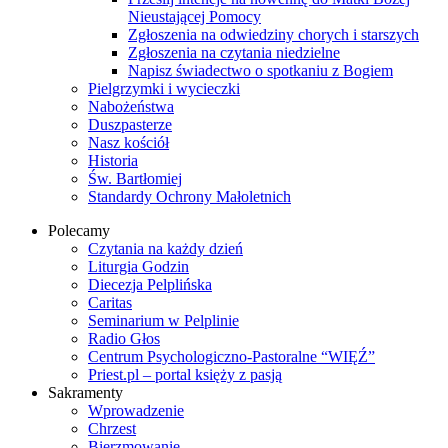
Nieustającej Pomocy
Zgłoszenia na odwiedziny chorych i starszych
Zgłoszenia na czytania niedzielne
Napisz świadectwo o spotkaniu z Bogiem
Pielgrzymki i wycieczki
Nabożeństwa
Duszpasterze
Nasz kościół
Historia
Św. Bartłomiej
Standardy Ochrony Małoletnich
Polecamy
Czytania na każdy dzień
Liturgia Godzin
Diecezja Pelplińska
Caritas
Seminarium w Pelplinie
Radio Głos
Centrum Psychologiczno-Pastoralne “WIĘŹ”
Priest.pl – portal księży z pasją
Sakramenty
Wprowadzenie
Chrzest
Bierzmowanie