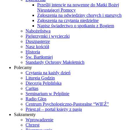
Prześlij intencje na nowennę do Matki Bożej
Nieustającej Pomocy
Zgłoszenia na odwiedziny chorych i starszych
Zgłoszenia na czytania niedzielne
Napisz świadectwo o spotkaniu z Bogiem
Nabożeństwa
Pielgrzymki i wycieczki
Duszpasterze
Nasz kościół
Historia
Św. Bartłomiej
Standardy Ochrony Małoletnich
Polecamy
Czytania na każdy dzień
Liturgia Godzin
Diecezja Pelplińska
Caritas
Seminarium w Pelplinie
Radio Głos
Centrum Psychologiczno-Pastoralne “WIĘŹ”
Priest.pl – portal księży z pasją
Sakramenty
Wprowadzenie
Chrzest