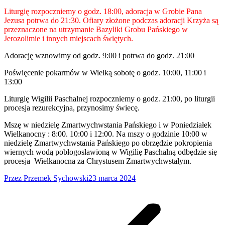
Liturgię rozpoczniemy o godz. 18:00, adoracja w Grobie Pana
Jezusa potrwa do 21:30. Ofiary złożone podczas adoracji Krzyża są
przeznaczone na utrzymanie Bazyliki Grobu Pańskiego w
Jerozolimie i innych miejscach świętych.
Adorację wznowimy od godz. 9:00 i potrwa do godz. 21:00
Poświęcenie pokarmów w Wielką sobotę o godz. 10:00, 11:00 i
13:00
Liturgię Wigilii Paschalnej rozpoczniemy o godz. 21:00, po liturgii
procesja rezurekcyjna, przynosimy świecę.
Mszę w niedzielę Zmartwychwstania Pańskiego i w Poniedziałek
Wielkanocny : 8:00. 10:00 i 12:00. Na mszy o godzinie 10:00 w
niedzielę Zmartwychwstania Pańskiego po obrzędzie pokropienia
wiernych wodą pobłogosławioną w Wigilię Paschalną odbędzie się
procesja Wielkanocna za Chrystusem Zmartwychwstałym.
Przez
Przemek Sychowski
23 marca 2024
Nawigacja
wpisów