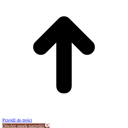
g
Przejdź do treści
Otwórz pasek narzędzi