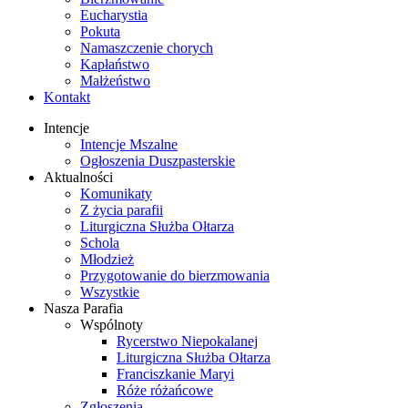
Eucharystia
Pokuta
Namaszczenie chorych
Kapłaństwo
Małżeństwo
Kontakt
Intencje
Intencje Mszalne
Ogłoszenia Duszpasterskie
Aktualności
Komunikaty
Z życia parafii
Liturgiczna Służba Ołtarza
Schola
Młodzież
Przygotowanie do bierzmowania
Wszystkie
Nasza Parafia
Wspólnoty
Rycerstwo Niepokalanej
Liturgiczna Służba Ołtarza
Franciszkanie Maryi
Róże różańcowe
Zgłoszenia