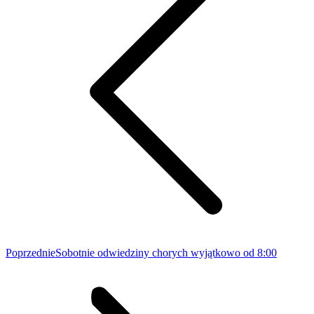
Poprzedni
Poprzednie
Sobotnie odwiedziny chorych wyjątkowo od 8:00
wpis: