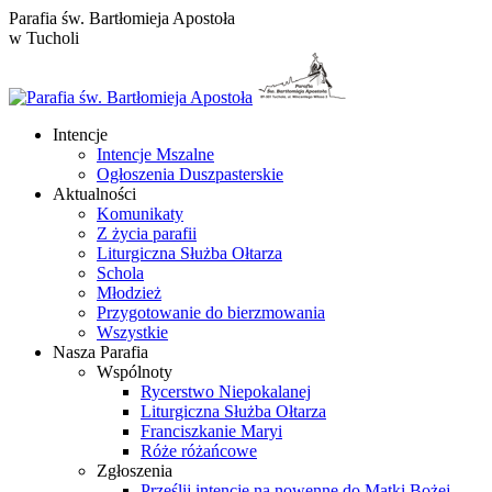
Przewiń
Parafia św. Bartłomieja Apostoła
do
w Tucholi
zawartości
Intencje
Intencje Mszalne
Ogłoszenia Duszpasterskie
Aktualności
Komunikaty
Z życia parafii
Liturgiczna Służba Ołtarza
Schola
Młodzież
Przygotowanie do bierzmowania
Wszystkie
Nasza Parafia
Wspólnoty
Rycerstwo Niepokalanej
Liturgiczna Służba Ołtarza
Franciszkanie Maryi
Róże różańcowe
Zgłoszenia
Prześlij intencje na nowennę do Matki Bożej