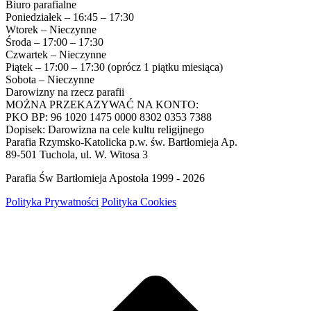
Biuro parafialne
Poniedziałek – 16:45 – 17:30
Wtorek – Nieczynne
Środa – 17:00 – 17:30
Czwartek – Nieczynne
Piątek – 17:00 – 17:30 (oprócz 1 piątku miesiąca)
Sobota – Nieczynne
Darowizny na rzecz parafii
MOŻNA PRZEKAZYWAĆ NA KONTO:
PKO BP: 96 1020 1475 0000 8302 0353 7388
Dopisek: Darowizna na cele kultu religijnego
Parafia Rzymsko-Katolicka p.w. św. Bartłomieja Ap.
89-501 Tuchola, ul. W. Witosa 3
Parafia Św Bartłomieja Apostoła 1999 - 2026
Polityka Prywatności
Polityka Cookies
g