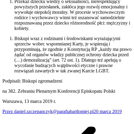
Przekaz dziecku wiedzy o seksualności, nierespektujący
powyższych przesłanek, zakłóca jego rozwój emocjonalny i
wywołuje niepokój moralny. W procesie wychowawczym
rodzice i wychowawcy winni też uszanować samodzielnie
rozpoznawaną przez dziecko różnorodność płci: mężczyzny i
kobiety.
Biskupi wraz z rodzinami i środowiskami wyrażającymi
sprzeciw wobec wspomnianej Karty, je wspierają i
przypominają, że zgodnie z Konstytucją RP „każdy ma prawo
żądać od organów władzy publicznej ochrony dziecka przed
(…) demoralizacją” (art. 72 ust. 1). Dlatego też apelują o
wycofanie budzących wątpliwości etyczne i prawne
rozwiązań zawartych w tak zwanej Karcie LGBT.
Podpisali: Biskupi zgromadzeni
na 382. Zebraniu Plenarnym Konferencji Episkopatu Polski
Warszawa, 13 marca 2019 r.
Przez
daniel.szczepanczyk@parafiabartlomiej.pl
20 marca 2019
Nawigacja
wpisów