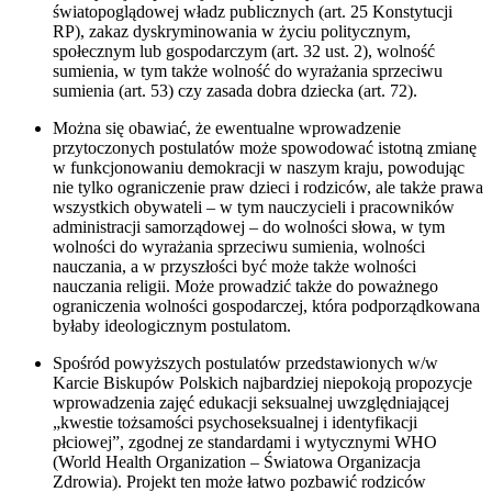
światopoglądowej władz publicznych (art. 25 Konstytucji
RP), zakaz dyskryminowania w życiu politycznym,
społecznym lub gospodarczym (art. 32 ust. 2), wolność
sumienia, w tym także wolność do wyrażania sprzeciwu
sumienia (art. 53) czy zasada dobra dziecka (art. 72).
Można się obawiać, że ewentualne wprowadzenie
przytoczonych postulatów może spowodować istotną zmianę
w funkcjonowaniu demokracji w naszym kraju, powodując
nie tylko ograniczenie praw dzieci i rodziców, ale także prawa
wszystkich obywateli – w tym nauczycieli i pracowników
administracji samorządowej – do wolności słowa, w tym
wolności do wyrażania sprzeciwu sumienia, wolności
nauczania, a w przyszłości być może także wolności
nauczania religii. Może prowadzić także do poważnego
ograniczenia wolności gospodarczej, która podporządkowana
byłaby ideologicznym postulatom.
Spośród powyższych postulatów przedstawionych w/w
Karcie Biskupów Polskich najbardziej niepokoją propozycje
wprowadzenia zajęć edukacji seksualnej uwzględniającej
„kwestie tożsamości psychoseksualnej i identyfikacji
płciowej”, zgodnej ze standardami i wytycznymi WHO
(World Health Organization – Światowa Organizacja
Zdrowia). Projekt ten może łatwo pozbawić rodziców