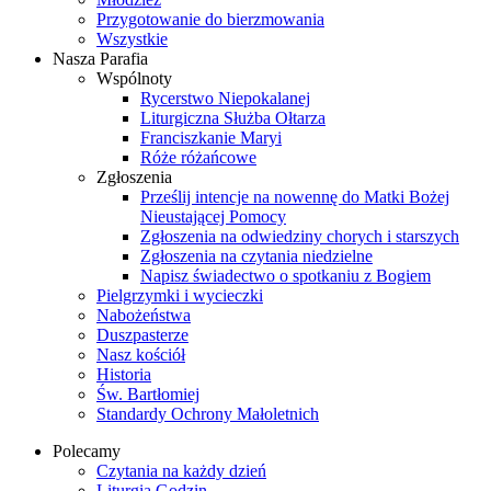
Przygotowanie do bierzmowania
Wszystkie
Nasza Parafia
Wspólnoty
Rycerstwo Niepokalanej
Liturgiczna Służba Ołtarza
Franciszkanie Maryi
Róże różańcowe
Zgłoszenia
Prześlij intencje na nowennę do Matki Bożej
Nieustającej Pomocy
Zgłoszenia na odwiedziny chorych i starszych
Zgłoszenia na czytania niedzielne
Napisz świadectwo o spotkaniu z Bogiem
Pielgrzymki i wycieczki
Nabożeństwa
Duszpasterze
Nasz kościół
Historia
Św. Bartłomiej
Standardy Ochrony Małoletnich
Polecamy
Czytania na każdy dzień
Liturgia Godzin