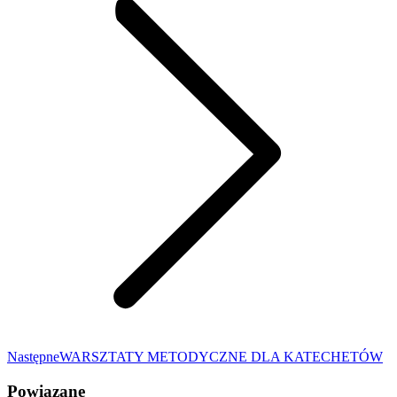
Następny
Następne
WARSZTATY METODYCZNE DLA KATECHETÓW
wpis:
Powiązane