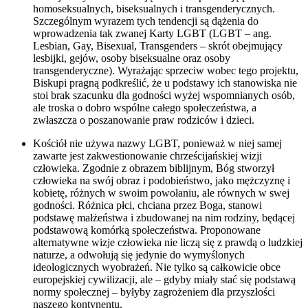
homoseksualnych, biseksualnych i transgenderycznych.
Szczególnym wyrazem tych tendencji są dążenia do
wprowadzenia tak zwanej Karty LGBT (LGBT – ang.
Lesbian, Gay, Bisexual, Transgenders – skrót obejmujący
lesbijki, gejów, osoby biseksualne oraz osoby
transgenderyczne). Wyrażając sprzeciw wobec tego projektu,
Biskupi pragną podkreślić, że u podstawy ich stanowiska nie
stoi brak szacunku dla godności wyżej wspomnianych osób,
ale troska o dobro wspólne całego społeczeństwa, a
zwłaszcza o poszanowanie praw rodziców i dzieci.
Kościół nie używa nazwy LGBT, ponieważ w niej samej
zawarte jest zakwestionowanie chrześcijańskiej wizji
człowieka. Zgodnie z obrazem biblijnym, Bóg stworzył
człowieka na swój obraz i podobieństwo, jako mężczyznę i
kobietę, różnych w swoim powołaniu, ale równych w swej
godności. Różnica płci, chciana przez Boga, stanowi
podstawę małżeństwa i zbudowanej na nim rodziny, będącej
podstawową komórką społeczeństwa. Proponowane
alternatywne wizje człowieka nie liczą się z prawdą o ludzkiej
naturze, a odwołują się jedynie do wymyślonych
ideologicznych wyobrażeń. Nie tylko są całkowicie obce
europejskiej cywilizacji, ale – gdyby miały stać się podstawą
normy społecznej – byłyby zagrożeniem dla przyszłości
naszego kontynentu.