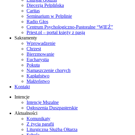
Diecezja Pelplińska
Caritas
Seminarium w Pelplinie
Radio Głos
Centrum Psychologiczno-Pastoralne “WIĘŹ”
Priest.pl – portal księży z pasją
Sakramenty
Wprowadzenie
Chrzest
Bierzmowanie
Eucharystia
Pokuta
Namaszczenie chorych
Kapłaństwo
Małżeństwo
Kontakt
Intencje
Intencje Mszalne
Ogłoszenia Duszpasterskie
Aktualności
Komunikaty
Z życia parafii
Liturgiczna Służba Ołtarza
Schola