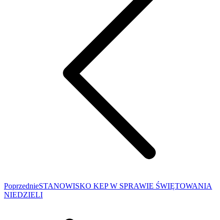
Poprzedni
Poprzednie
STANOWISKO KEP W SPRAWIE ŚWIĘTOWANIA
wpis:
NIEDZIELI