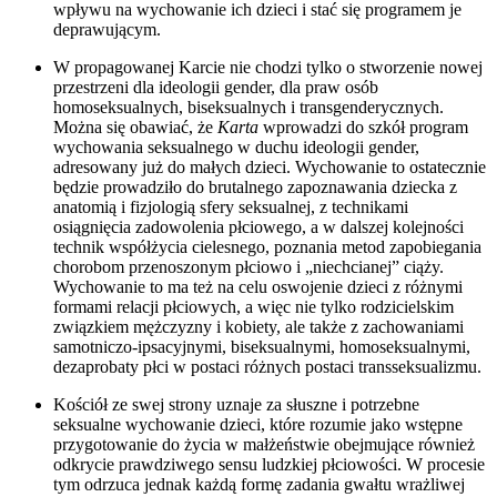
wpływu na wychowanie ich dzieci i stać się programem je
deprawującym.
W propagowanej Karcie nie chodzi tylko o stworzenie nowej
przestrzeni dla ideologii gender, dla praw osób
homoseksualnych, biseksualnych i transgenderycznych.
Można się obawiać, że
Karta
wprowadzi do szkół program
wychowania seksualnego w duchu ideologii gender,
adresowany już do małych dzieci. Wychowanie to ostatecznie
będzie prowadziło do brutalnego zapoznawania dziecka z
anatomią i fizjologią sfery seksualnej, z technikami
osiągnięcia zadowolenia płciowego, a w dalszej kolejności
technik współżycia cielesnego, poznania metod zapobiegania
chorobom przenoszonym płciowo i „niechcianej” ciąży.
Wychowanie to ma też na celu oswojenie dzieci z różnymi
formami relacji płciowych, a więc nie tylko rodzicielskim
związkiem mężczyzny i kobiety, ale także z zachowaniami
samotniczo-ipsacyjnymi, biseksualnymi, homoseksualnymi,
dezaprobaty płci w postaci różnych postaci transseksualizmu.
Kościół ze swej strony uznaje za słuszne i potrzebne
seksualne wychowanie dzieci, które rozumie jako wstępne
przygotowanie do życia w małżeństwie obejmujące również
odkrycie prawdziwego sensu ludzkiej płciowości. W procesie
tym odrzuca jednak każdą formę zadania gwałtu wrażliwej