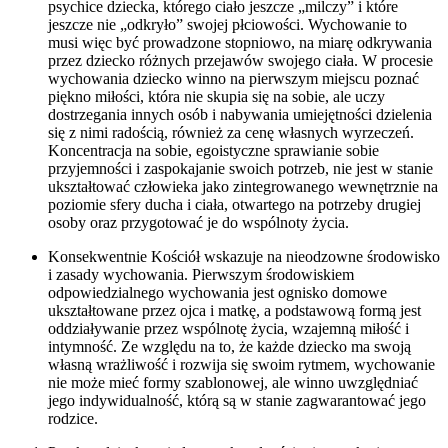
psychice dziecka, którego ciało jeszcze „milczy” i które
jeszcze nie „odkryło” swojej płciowości. Wychowanie to
musi więc być prowadzone stopniowo, na miarę odkrywania
przez dziecko różnych przejawów swojego ciała. W procesie
wychowania dziecko winno na pierwszym miejscu poznać
piękno miłości, która nie skupia się na sobie, ale uczy
dostrzegania innych osób i nabywania umiejętności dzielenia
się z nimi radością, również za cenę własnych wyrzeczeń.
Koncentracja na sobie, egoistyczne sprawianie sobie
przyjemności i zaspokajanie swoich potrzeb, nie jest w stanie
ukształtować człowieka jako zintegrowanego wewnętrznie na
poziomie sfery ducha i ciała, otwartego na potrzeby drugiej
osoby oraz przygotować je do wspólnoty życia.
Konsekwentnie Kościół wskazuje na nieodzowne środowisko
i zasady wychowania. Pierwszym środowiskiem
odpowiedzialnego wychowania jest ognisko domowe
ukształtowane przez ojca i matkę, a podstawową formą jest
oddziaływanie przez wspólnotę życia, wzajemną miłość i
intymność. Ze względu na to, że każde dziecko ma swoją
własną wrażliwość i rozwija się swoim rytmem, wychowanie
nie może mieć formy szablonowej, ale winno uwzględniać
jego indywidualność, którą są w stanie zagwarantować jego
rodzice.