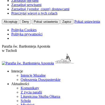
Zarządzaj opcjami
Zarządzaj serwisami
Zarządzaj {vendor_count} dostawcami
Przeczytaj więcej o tych celach
Pokaż ustawienia
Akceptuję
Deny
Pokaż ustawienia
Zapisz
Polityka Cookies
Polityka prywatności
Przewiń
Parafia św. Bartłomieja Apostoła
do
w Tucholi
zawartości
Intencje
Intencje Mszalne
Ogłoszenia Duszpasterskie
Aktualności
Komunikaty
Z życia parafii
Liturgiczna Służba Ołtarza
Schola
Młodzież