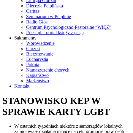
Liturgia Godzin
Diecezja Pelplińska
Caritas
Seminarium w Pelplinie
Radio Głos
Centrum Psychologiczno-Pastoralne “WIĘŹ”
Priest.pl – portal księży z pasją
Sakramenty
Wprowadzenie
Chrzest
Bierzmowanie
Eucharystia
Pokuta
Namaszczenie chorych
Kapłaństwo
Małżeństwo
Kontakt
STANOWISKO KEP W
SPRAWIE KARTY LGBT
W ostatnich tygodniach niektóre z samorządów lokalnych
zainicjowały działania mające na celu promocję praw osób