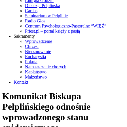
Liturgia Godzin
Diecezja Pelplińska
Caritas
Seminarium w Pelplinie
Radio Głos
Centrum Psychologiczno-Pastoralne “WIĘŹ”
Priest.pl – portal księży z pasją
Sakramenty
Wprowadzenie
Chrzest
Bierzmowanie
Eucharystia
Pokuta
Namaszczenie chorych
Kapłaństwo
Małżeństwo
Kontakt
Komunikat Biskupa
Pelplińskiego odnośnie
wprowadzonego stanu