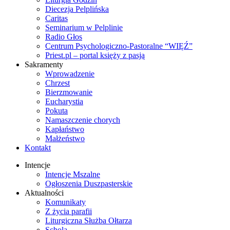
Diecezja Pelplińska
Caritas
Seminarium w Pelplinie
Radio Głos
Centrum Psychologiczno-Pastoralne “WIĘŹ”
Priest.pl – portal księży z pasją
Sakramenty
Wprowadzenie
Chrzest
Bierzmowanie
Eucharystia
Pokuta
Namaszczenie chorych
Kapłaństwo
Małżeństwo
Kontakt
Intencje
Intencje Mszalne
Ogłoszenia Duszpasterskie
Aktualności
Komunikaty
Z życia parafii
Liturgiczna Służba Ołtarza
Schola