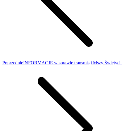
Poprzedni
Poprzednie
INFORMACJE w sprawie transmisji Mszy Świętych
wpis: