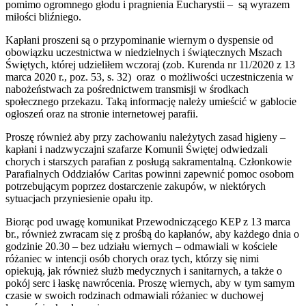
pomimo ogromnego głodu i pragnienia Eucharystii – są wyrazem
miłości bliźniego.
Kapłani proszeni są o przypominanie wiernym o dyspensie od
obowiązku uczestnictwa w niedzielnych i świątecznych Mszach
Świętych, której udzieliłem wczoraj (zob. Kurenda nr 11/2020 z 13
marca 2020 r., poz. 53, s. 32) oraz o możliwości uczestniczenia w
nabożeństwach za pośrednictwem transmisji w środkach
społecznego przekazu. Taką informację należy umieścić w gablocie
ogłoszeń oraz na stronie internetowej parafii.
Proszę również aby przy zachowaniu należytych zasad higieny –
kapłani i nadzwyczajni szafarze Komunii Świętej odwiedzali
chorych i starszych parafian z posługą sakramentalną. Członkowie
Parafialnych Oddziałów Caritas powinni zapewnić pomoc osobom
potrzebującym poprzez dostarczenie zakupów, w niektórych
sytuacjach przyniesienie opału itp.
Biorąc pod uwagę komunikat Przewodniczącego KEP z 13 marca
br., również zwracam się z prośbą do kapłanów, aby każdego dnia o
godzinie 20.30 – bez udziału wiernych – odmawiali w kościele
różaniec w intencji osób chorych oraz tych, którzy się nimi
opiekują, jak również służb medycznych i sanitarnych, a także o
pokój serc i łaskę nawrócenia. Proszę wiernych, aby w tym samym
czasie w swoich rodzinach odmawiali różaniec w duchowej