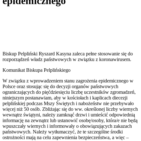
epidemicznego
Biskup Pelpliński Ryszard Kasyna zaleca pełne stosowanie się do
rozporządzeń władz państwowych w związku z koronawirusem.
Komunikat Biskupa Pelplińskiego
W związku z wprowadzeniem stanu zagrożenia epidemicznego w
Polsce oraz stosując się do decyzji organów państwowych
ograniczających do pięćdziesięciu liczbę uczestników zgromadzeń,
niniejszym postanawiam, aby w kościołach i kaplicach diecezji
pelplińskiej podczas Mszy Świętych i nabożeństw nie przebywało
więcej niż 50 osób. Zbliżając się do ww. określonej liczby wiernych
wewnątrz świątyni, należy zamknąć drzwi i umieścić odpowiednią
informację na zewnątrz lub ustanowić osobę/osoby, która/e nie będą
wpuszczały wiernych i informowały o obowiązujących zakazach
państwowych. Należy wytłumaczyć, że te szczególne środki
ostrożności mają na celu zapewnienia bezpieczeństwa, a więc –