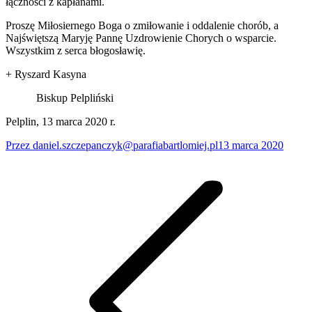
łączności z kapłanami.
Proszę Miłosiernego Boga o zmiłowanie i oddalenie chorób, a
Najświętszą Maryję Pannę Uzdrowienie Chorych o wsparcie.
Wszystkim z serca błogosławię.
+ Ryszard Kasyna
Biskup Pelpliński
Pelplin, 13 marca 2020 r.
Przez
daniel.szczepanczyk@parafiabartlomiej.pl
13 marca 2020
Nawigacja
wpisów