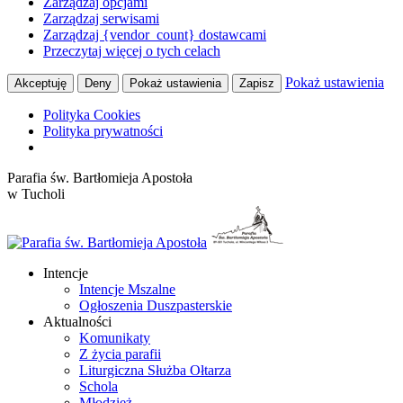
Zarządzaj opcjami
Zarządzaj serwisami
Zarządzaj {vendor_count} dostawcami
Przeczytaj więcej o tych celach
Pokaż ustawienia
Akceptuję
Deny
Pokaż ustawienia
Zapisz
Polityka Cookies
Polityka prywatności
Przewiń
Parafia św. Bartłomieja Apostoła
do
w Tucholi
zawartości
Intencje
Intencje Mszalne
Ogłoszenia Duszpasterskie
Aktualności
Komunikaty
Z życia parafii
Liturgiczna Służba Ołtarza
Schola
Młodzież