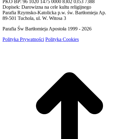
PKO BP: 96 1020 1475 0000 8302 0353 7388
Dopisek: Darowizna na cele kultu religijnego
Parafia Rzymsko-Katolicka p.w. św. Bartłomieja Ap.
89-501 Tuchola, ul. W. Witosa 3
Parafia Św Bartłomieja Apostoła 1999 - 2026
Polityka Prywatności
Polityka Cookies
g