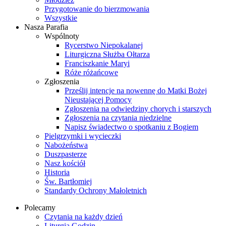
Przygotowanie do bierzmowania
Wszystkie
Nasza Parafia
Wspólnoty
Rycerstwo Niepokalanej
Liturgiczna Służba Ołtarza
Franciszkanie Maryi
Róże różańcowe
Zgłoszenia
Prześlij intencje na nowennę do Matki Bożej
Nieustającej Pomocy
Zgłoszenia na odwiedziny chorych i starszych
Zgłoszenia na czytania niedzielne
Napisz świadectwo o spotkaniu z Bogiem
Pielgrzymki i wycieczki
Nabożeństwa
Duszpasterze
Nasz kościół
Historia
Św. Bartłomiej
Standardy Ochrony Małoletnich
Polecamy
Czytania na każdy dzień
Liturgia Godzin