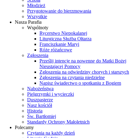
Młodzież
Przygotowanie do bierzmowania
Wszystkie
Nasza Parafia
Wspólnoty
Rycerstwo Niepokalanej
Liturgiczna Służba Ołtarza
Franciszkanie Maryi
Róże różańcowe
Zgłoszenia
Prześlij intencje na nowennę do Matki Bożej
Nieustającej Pomocy
Zgłoszenia na odwiedziny chorych i starszych
Zgłoszenia na czytania niedzielne
Napisz świadectwo o spotkaniu z Bogiem
Nabożeństwa
Pielgrzymki i wycieczki
Duszpasterze
Nasz kościół
Historia
Św. Bartłomiej
Standardy Ochrony Małoletnich
Polecamy
Czytania na każdy dzień