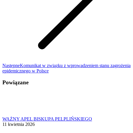
Następny
Następne
Komunikat w związku z wprowadzeniem stanu zagrożenia
wpis:
epidemicznego w Polsce
Powiązane
WAŻNY APEL BISKUPA PELPLIŃSKIEGO
11 kwietnia 2026