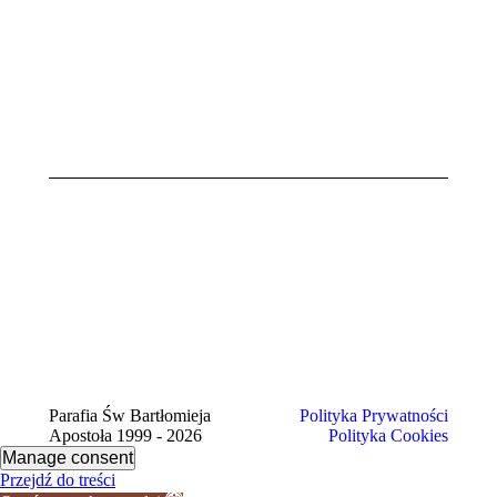
Ojca
2025
Świętego
o spokój
Duszy
21
kwietnia
2025
Parafia Św Bartłomieja
Polityka Prywatności
Apostoła 1999 - 2026
Polityka Cookies
Manage consent
Przejdź do treści