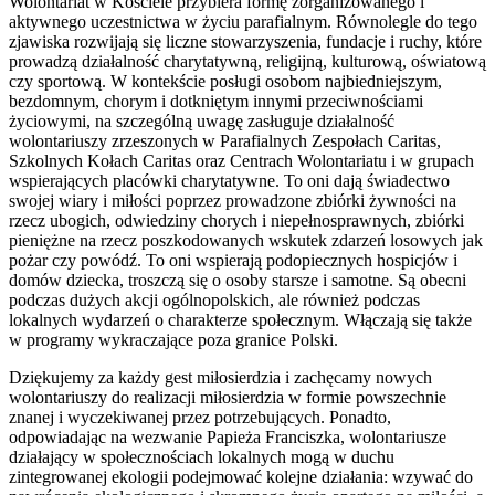
Wolontariat w Kościele przybiera formę zorganizowanego i
aktywnego uczestnictwa w życiu parafialnym. Równolegle do tego
zjawiska rozwijają się liczne stowarzyszenia, fundacje i ruchy, które
prowadzą działalność charytatywną, religijną, kulturową, oświatową
czy sportową. W kontekście posługi osobom najbiedniejszym,
bezdomnym, chorym i dotkniętym innymi przeciwnościami
życiowymi, na szczególną uwagę zasługuje działalność
wolontariuszy zrzeszonych w Parafialnych Zespołach Caritas,
Szkolnych Kołach Caritas oraz Centrach Wolontariatu i w grupach
wspierających placówki charytatywne. To oni dają świadectwo
swojej wiary i miłości poprzez prowadzone zbiórki żywności na
rzecz ubogich, odwiedziny chorych i niepełnosprawnych, zbiórki
pieniężne na rzecz poszkodowanych wskutek zdarzeń losowych jak
pożar czy powódź. To oni wspierają podopiecznych hospicjów i
domów dziecka, troszczą się o osoby starsze i samotne. Są obecni
podczas dużych akcji ogólnopolskich, ale również podczas
lokalnych wydarzeń o charakterze społecznym. Włączają się także
w programy wykraczające poza granice Polski.
Dziękujemy za każdy gest miłosierdzia i zachęcamy nowych
wolontariuszy do realizacji miłosierdzia w formie powszechnie
znanej i wyczekiwanej przez potrzebujących. Ponadto,
odpowiadając na wezwanie Papieża Franciszka, wolontariusze
działający w społecznościach lokalnych mogą w duchu
zintegrowanej ekologii podejmować kolejne działania: wzywać do