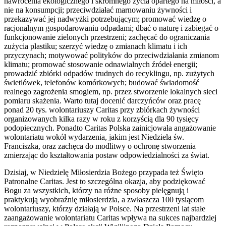
nawrócenia ekologicznego i skromnego życia opartego na miłości, a
nie na konsumpcji; przeciwdziałać marnowaniu żywności i
przekazywać jej nadwyżki potrzebującym; promować wiedzę o
racjonalnym gospodarowaniu odpadami; dbać o naturę i zabiegać o
funkcjonowanie zielonych przestrzeni; zachęcać do ograniczania
zużycia plastiku; szerzyć wiedzę o zmianach klimatu i ich
przyczynach; motywować polityków do przeciwdziałania zmianom
klimatu; promować stosowanie odnawialnych źródeł energii;
prowadzić zbiórki odpadów trudnych do recyklingu, np. zużytych
świetlówek, telefonów komórkowych; budować świadomość
realnego zagrożenia smogiem, np. przez stworzenie lokalnych sieci
pomiaru skażenia. Warto tutaj docenić darczyńców oraz pracę
ponad 20 tys. wolontariuszy Caritas przy zbiórkach żywności
organizowanych kilka razy w roku z korzyścią dla 90 tysięcy
podopiecznych. Ponadto Caritas Polska zainicjowała angażowanie
wolontariatu wokół wydarzenia, jakim jest Niedziela św.
Franciszka, oraz zachęca do modlitwy o ochronę stworzenia
zmierzając do kształtowania postaw odpowiedzialności za świat.
Dzisiaj, w Niedzielę Miłosierdzia Bożego przypada też Święto
Patronalne Caritas. Jest to szczególna okazja, aby podziękować
Bogu za wszystkich, którzy na różne sposoby pielęgnują i
praktykują wyobraźnię miłosierdzia, a zwłaszcza 100 tysiącom
wolontariuszy, którzy działają w Polsce. Na przestrzeni lat stałe
zaangażowanie wolontariatu Caritas wpływa na sukces najbardziej