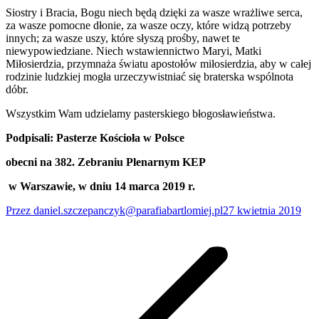
Siostry i Bracia, Bogu niech będą dzięki za wasze wrażliwe serca,
za wasze pomocne dłonie, za wasze oczy, które widzą potrzeby
innych; za wasze uszy, które słyszą prośby, nawet te
niewypowiedziane. Niech wstawiennictwo Maryi, Matki
Miłosierdzia, przymnaża światu apostołów miłosierdzia, aby w całej
rodzinie ludzkiej mogła urzeczywistniać się braterska wspólnota
dóbr.
Wszystkim Wam udzielamy pasterskiego błogosławieństwa.
Podpisali: Pasterze Kościoła w Polsce
obecni na 382. Zebraniu Plenarnym KEP
w Warszawie, w dniu 14 marca 2019 r.
Przez
daniel.szczepanczyk@parafiabartlomiej.pl
27 kwietnia 2019
Nawigacja
wpisów