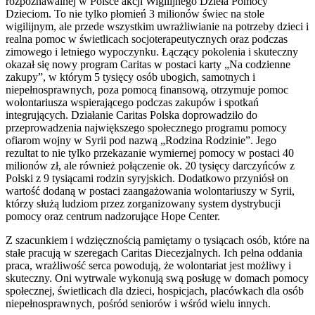
rozpoznawalnej w Polsce akcji Wigilijnego Dzieła Pomocy
Dzieciom. To nie tylko płomień 3 milionów świec na stole
wigilijnym, ale przede wszystkim uwrażliwianie na potrzeby dzieci i
realna pomoc w świetlicach socjoterapeutycznych oraz podczas
zimowego i letniego wypoczynku. Łączący pokolenia i skuteczny
okazał się nowy program Caritas w postaci karty „Na codzienne
zakupy”, w którym 5 tysięcy osób ubogich, samotnych i
niepełnosprawnych, poza pomocą finansową, otrzymuje pomoc
wolontariusza wspierającego podczas zakupów i spotkań
integrujących. Działanie Caritas Polska doprowadziło do
przeprowadzenia największego społecznego programu pomocy
ofiarom wojny w Syrii pod nazwą „Rodzina Rodzinie”. Jego
rezultat to nie tylko przekazanie wymiernej pomocy w postaci 40
milionów zł, ale również połączenie ok. 20 tysięcy darczyńców z
Polski z 9 tysiącami rodzin syryjskich. Dodatkowo przyniósł on
wartość dodaną w postaci zaangażowania wolontariuszy w Syrii,
którzy służą ludziom przez zorganizowany system dystrybucji
pomocy oraz centrum nadzorujące Hope Center.
Z szacunkiem i wdzięcznością pamiętamy o tysiącach osób, które na
stałe pracują w szeregach Caritas Diecezjalnych. Ich pełna oddania
praca, wrażliwość serca powodują, że wolontariat jest możliwy i
skuteczny. Oni wytrwale wykonują swą posługę w domach pomocy
społecznej, świetlicach dla dzieci, hospicjach, placówkach dla osób
niepełnosprawnych, pośród seniorów i wśród wielu innych.