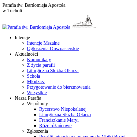
Przewiń
Parafia św. Bartłomieja Apostoła
do
w Tucholi
zawartości
Intencje
Intencje Mszalne
Ogłoszenia Duszpasterskie
Aktualności
Komunikaty
Z życia parafii
Liturgiczna Służba Ołtarza
Schola
Młodzież
Przygotowanie do bierzmowania
Wszystkie
Nasza Parafia
Wspólnoty
Rycerstwo Niepokalanej
Liturgiczna Służba Ołtarza
Franciszkanie Maryi
Róże różańcowe
Zgłoszenia
Prześlij intencje na nowennę do Matki Bożej