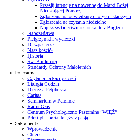
Prześlij intencje na nowennę do Matki Bożej
Nieustającej Pomocy
Zgłoszenia na odwiedziny chorych i starszych
Zgłoszenia na czytania niedzielne
Napisz świadectwo o spotkaniu z Bogiem
Nabożeństwa
Pielgrzymki i wycieczki
Duszpasterze
Nasz kościół
Historia
Św. Bartłomiej
Standardy Ochrony Małoletnich
Polecamy
Czytania na każdy dzień
Liturgia Godzin
Diecezja Pelplińska
Caritas
Seminarium w Pelplinie
Radio Głos
Centrum Psychologiczno-Pastoralne “WIĘŹ”
Priest.pl – portal księży z pasją
Sakramenty
Wprowadzenie
Chrzest