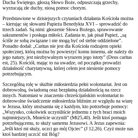
Ducha Świętego, głoszą Słowo Boże, odpuszczają grzechy,
wyrzucają złe duchy, niosą pomoc chorym.
Przedstawione w dzisiejszych czytaniach działania Kościoła można
– kierując się słowami Papieża Benedykta XVI – sprowadzić do
trzech zadań. Są nimi: głoszenie Słowa Bożego, sprawowanie
sakramentów i posługa miłości. Zadania te, jak pisał Papież, „są
ściśle ze sobą związane i nie mogą być od siebie oddzielone”.
Ponadto dodał: „Caritas nie jest dla Kościoła rodzajem opieki
społecznej, którą można by powierzyć komu innemu, ale należy do
jego natury, jest niezbywalnym wyrazem jego istoty” (Deus caritas
est, 25). Kościół, mając to na uwadze, od początku prowadzi
działalność charytatywną, której celem jest niesienie pomocy
potrzebującym.
Szczególną rolę w służbie miłosierdzia pełni wolontariat. Jest on
dobrowolną, świadomą oraz bezpłatną działalnością na rzecz
innych. Natomiast w znaczeniu chrześcijańskim wolontariat to
dobrowolne świadczenie miłosierdzia bliźnim ze względu na wiarę
w Jezusa, który utożsamia się z każdym, kto potrzebuje pomocy:
„Wszystko, cokolwiek uczyniliście jednemu z tych braci moich
najmniejszych, Mnieście uczynili” (Mt25,40). Jeśli ktoś pomaga
potrzebującemu, to służy samemu Jezusowi. A Jezus zapewnia:
„Jeśli ktoś mi służy, uczci go mój Ojciec” (J 12,26). Czyż może nas
ktoś bardziej uczcić niż Bóg?