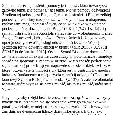
Znamienną cechą niesienia pomocy jest radość, która towarzyszy
zarówno temu, kto pomaga, jak i temu, kto tej pomocy doświadcza.
Źródłem tej radości jest Bóg – „Ojciec miłosierdzia i Bóg wszelkiej
pociechy, Ten, który nas pociesza w każdym naszym utrapieniu,
byśmy sami mogli pocieszać tych, co są w jakiejkolwiek udręce,
pociechą, której doznajemy od Boga” (2 Kor 1,3-4). Dzisiaj z tą
samą myślą św. Pawła Apostoła zwraca się do wolontariuszy Ojciec
Święty Franciszek, który mówi: „Przez uśmiech każdego z was,
uprzejmość, gotowość posługi udowodniliście, że <<Więcej
szczęścia jest w dawaniu aniżeli w braniu>>(Dz 20,35) [XXVIII
ŚDM Rio de Janeiro 2013]. Ostatni Synod Biskupów docenia fakt,
że „wielu młodych aktywnie uczestniczy w wolontariacie i znajduje
sposób na spotkanie z Panem w służbie. W ten sposób poświęcenie
się najbardziej potrzebującym naprawdę staje się praktyką wiary, w
której uczymy się tej miłości (…), która jest w centrum Ewangelii i
która jest fundamentem całego życia chrześcijańskiego” (Dokument
końcowy Synodu Biskupów o młodzieży, 137). A zatem wolontariat
to wiara, która wyraża się przez miłość, ale to też miłość, która staje
się wiarą.
Pragniemy, aby dzięki bezinteresownemu zaangażowaniu w czyny
miłosierdzia, przemieniało się otoczenie każdego człowieka – w
parafii, w szkole, w miejscu pracy i wypoczynku. Niech wszędzie
znajdują się dynamiczni liderzy dzieł miłosierdzia, którzy jako