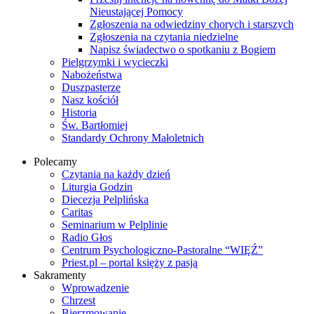
Nieustającej Pomocy
Zgłoszenia na odwiedziny chorych i starszych
Zgłoszenia na czytania niedzielne
Napisz świadectwo o spotkaniu z Bogiem
Pielgrzymki i wycieczki
Nabożeństwa
Duszpasterze
Nasz kościół
Historia
Św. Bartłomiej
Standardy Ochrony Małoletnich
Polecamy
Czytania na każdy dzień
Liturgia Godzin
Diecezja Pelplińska
Caritas
Seminarium w Pelplinie
Radio Głos
Centrum Psychologiczno-Pastoralne “WIĘŹ”
Priest.pl – portal księży z pasją
Sakramenty
Wprowadzenie
Chrzest
Bierzmowanie