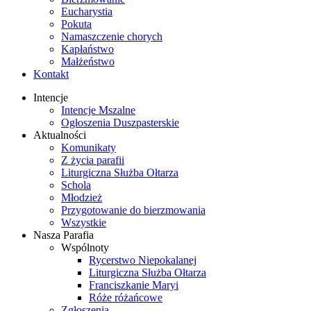
Eucharystia
Pokuta
Namaszczenie chorych
Kapłaństwo
Małżeństwo
Kontakt
Intencje
Intencje Mszalne
Ogłoszenia Duszpasterskie
Aktualności
Komunikaty
Z życia parafii
Liturgiczna Służba Ołtarza
Schola
Młodzież
Przygotowanie do bierzmowania
Wszystkie
Nasza Parafia
Wspólnoty
Rycerstwo Niepokalanej
Liturgiczna Służba Ołtarza
Franciszkanie Maryi
Róże różańcowe
Zgłoszenia