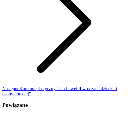
Następny
Następne
Konkurs plastyczny “Jan Paweł II w oczach dziecka i
wpis:
osoby dorosłej”
Powiązane