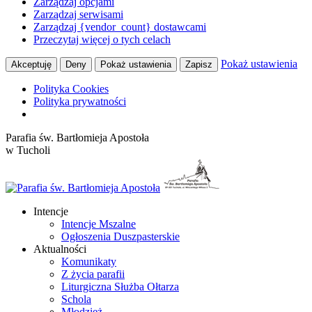
Zarządzaj opcjami
Zarządzaj serwisami
Zarządzaj {vendor_count} dostawcami
Przeczytaj więcej o tych celach
Pokaż ustawienia
Akceptuję
Deny
Pokaż ustawienia
Zapisz
Polityka Cookies
Polityka prywatności
Przewiń
Parafia św. Bartłomieja Apostoła
do
w Tucholi
zawartości
Intencje
Intencje Mszalne
Ogłoszenia Duszpasterskie
Aktualności
Komunikaty
Z życia parafii
Liturgiczna Służba Ołtarza
Schola
Młodzież