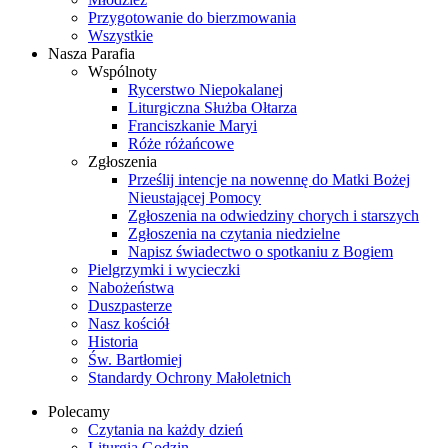
Przygotowanie do bierzmowania
Wszystkie
Nasza Parafia
Wspólnoty
Rycerstwo Niepokalanej
Liturgiczna Służba Ołtarza
Franciszkanie Maryi
Róże różańcowe
Zgłoszenia
Prześlij intencje na nowennę do Matki Bożej
Nieustającej Pomocy
Zgłoszenia na odwiedziny chorych i starszych
Zgłoszenia na czytania niedzielne
Napisz świadectwo o spotkaniu z Bogiem
Pielgrzymki i wycieczki
Nabożeństwa
Duszpasterze
Nasz kościół
Historia
Św. Bartłomiej
Standardy Ochrony Małoletnich
Polecamy
Czytania na każdy dzień
Liturgia Godzin