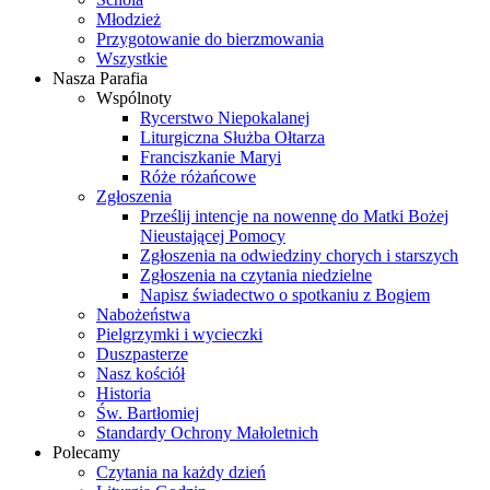
Młodzież
Przygotowanie do bierzmowania
Wszystkie
Nasza Parafia
Wspólnoty
Rycerstwo Niepokalanej
Liturgiczna Służba Ołtarza
Franciszkanie Maryi
Róże różańcowe
Zgłoszenia
Prześlij intencje na nowennę do Matki Bożej
Nieustającej Pomocy
Zgłoszenia na odwiedziny chorych i starszych
Zgłoszenia na czytania niedzielne
Napisz świadectwo o spotkaniu z Bogiem
Nabożeństwa
Pielgrzymki i wycieczki
Duszpasterze
Nasz kościół
Historia
Św. Bartłomiej
Standardy Ochrony Małoletnich
Polecamy
Czytania na każdy dzień