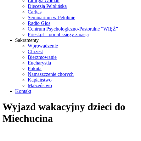
Liturgia Godzin
Diecezja Pelplińska
Caritas
Seminarium w Pelplinie
Radio Głos
Centrum Psychologiczno-Pastoralne “WIĘŹ”
Priest.pl – portal księży z pasją
Sakramenty
Wprowadzenie
Chrzest
Bierzmowanie
Eucharystia
Pokuta
Namaszczenie chorych
Kapłaństwo
Małżeństwo
Kontakt
Wyjazd wakacyjny dzieci do
Miechucina