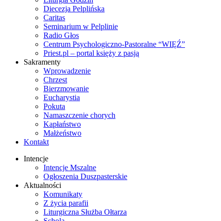
Diecezja Pelplińska
Caritas
Seminarium w Pelplinie
Radio Głos
Centrum Psychologiczno-Pastoralne “WIĘŹ”
Priest.pl – portal księży z pasją
Sakramenty
Wprowadzenie
Chrzest
Bierzmowanie
Eucharystia
Pokuta
Namaszczenie chorych
Kapłaństwo
Małżeństwo
Kontakt
Intencje
Intencje Mszalne
Ogłoszenia Duszpasterskie
Aktualności
Komunikaty
Z życia parafii
Liturgiczna Służba Ołtarza
Schola