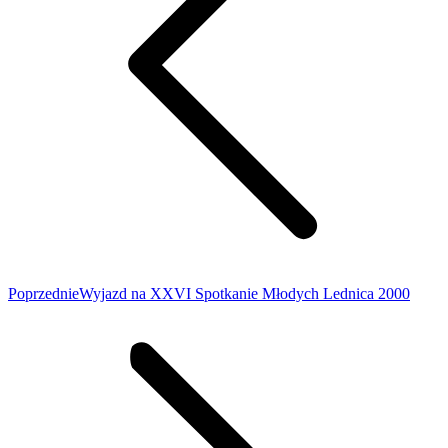
Poprzedni
Poprzednie
Wyjazd na XXVI Spotkanie Młodych Lednica 2000
wpis: