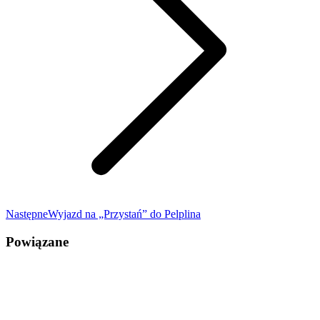
Następny
Następne
Wyjazd na „Przystań” do Pelplina
wpis:
Powiązane