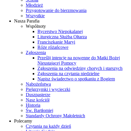
Młodzież
Przygotowanie do bierzmowania
Wszystkie
Nasza Parafia
Wspólnoty
Rycerstwo Niepokalanej
Liturgiczna Służba Ołtarza
Franciszkanie Maryi
Róże różańcowe
Zgłoszenia
Prześlij intencje na nowennę do Matki Bożej
Nieustającej Pomocy
Zgłoszenia na odwiedziny chorych i starszych
Zgłoszenia na czytania niedzielne
Napisz świadectwo o spotkaniu z Bogiem
Nabożeństwa
Pielgrzymki i wycieczki
Duszpasterze
Nasz kościół
Historia
Św. Bartłomiej
Standardy Ochrony Małoletnich
Polecamy
Czytania na każdy dzień