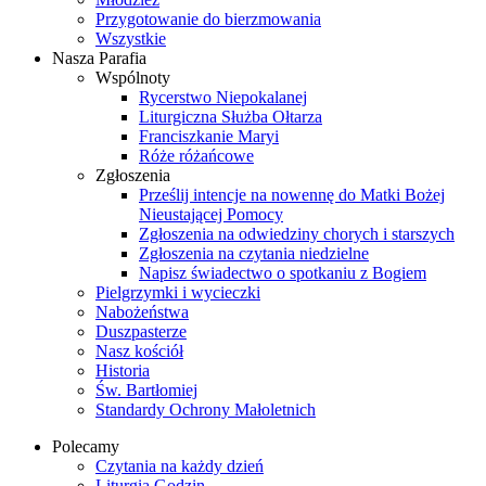
Przygotowanie do bierzmowania
Wszystkie
Nasza Parafia
Wspólnoty
Rycerstwo Niepokalanej
Liturgiczna Służba Ołtarza
Franciszkanie Maryi
Róże różańcowe
Zgłoszenia
Prześlij intencje na nowennę do Matki Bożej
Nieustającej Pomocy
Zgłoszenia na odwiedziny chorych i starszych
Zgłoszenia na czytania niedzielne
Napisz świadectwo o spotkaniu z Bogiem
Pielgrzymki i wycieczki
Nabożeństwa
Duszpasterze
Nasz kościół
Historia
Św. Bartłomiej
Standardy Ochrony Małoletnich
Polecamy
Czytania na każdy dzień
Liturgia Godzin