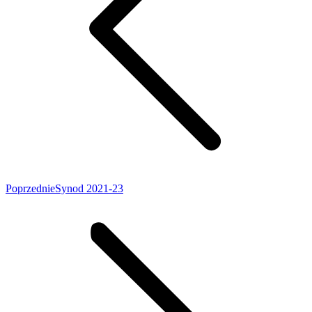
Poprzedni
Poprzednie
Synod 2021-23
wpis: