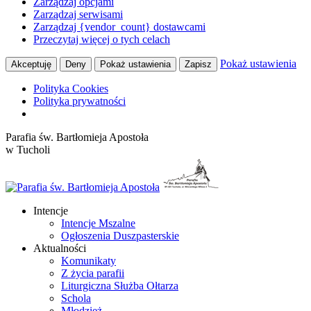
Zarządzaj opcjami
Zarządzaj serwisami
Zarządzaj {vendor_count} dostawcami
Przeczytaj więcej o tych celach
Pokaż ustawienia
Akceptuję
Deny
Pokaż ustawienia
Zapisz
Polityka Cookies
Polityka prywatności
Przewiń
Parafia św. Bartłomieja Apostoła
do
w Tucholi
zawartości
Intencje
Intencje Mszalne
Ogłoszenia Duszpasterskie
Aktualności
Komunikaty
Z życia parafii
Liturgiczna Służba Ołtarza
Schola
Młodzież