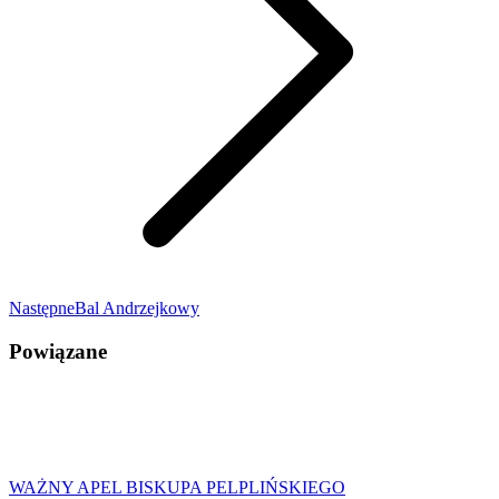
Następny
Następne
Bal Andrzejkowy
wpis:
Powiązane
WAŻNY APEL BISKUPA PELPLIŃSKIEGO