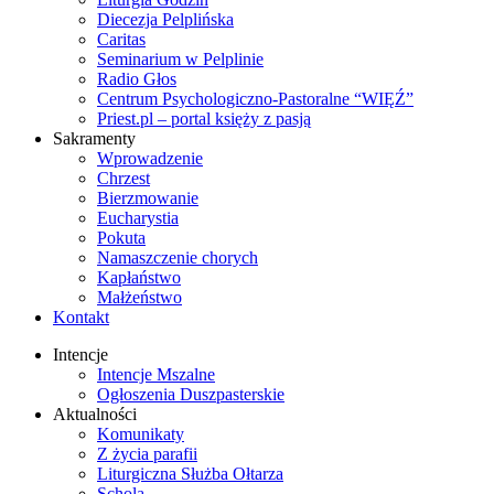
Diecezja Pelplińska
Caritas
Seminarium w Pelplinie
Radio Głos
Centrum Psychologiczno-Pastoralne “WIĘŹ”
Priest.pl – portal księży z pasją
Sakramenty
Wprowadzenie
Chrzest
Bierzmowanie
Eucharystia
Pokuta
Namaszczenie chorych
Kapłaństwo
Małżeństwo
Kontakt
Intencje
Intencje Mszalne
Ogłoszenia Duszpasterskie
Aktualności
Komunikaty
Z życia parafii
Liturgiczna Służba Ołtarza
Schola