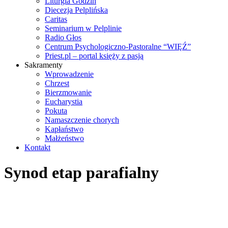
Liturgia Godzin
Diecezja Pelplińska
Caritas
Seminarium w Pelplinie
Radio Głos
Centrum Psychologiczno-Pastoralne “WIĘŹ”
Priest.pl – portal księży z pasją
Sakramenty
Wprowadzenie
Chrzest
Bierzmowanie
Eucharystia
Pokuta
Namaszczenie chorych
Kapłaństwo
Małżeństwo
Kontakt
Synod etap parafialny