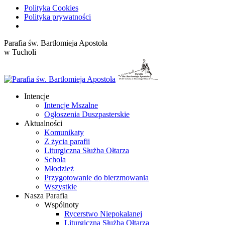
Polityka Cookies
Polityka prywatności
Przewiń
Parafia św. Bartłomieja Apostoła
do
w Tucholi
zawartości
Intencje
Intencje Mszalne
Ogłoszenia Duszpasterskie
Aktualności
Komunikaty
Z życia parafii
Liturgiczna Służba Ołtarza
Schola
Młodzież
Przygotowanie do bierzmowania
Wszystkie
Nasza Parafia
Wspólnoty
Rycerstwo Niepokalanej
Liturgiczna Służba Ołtarza