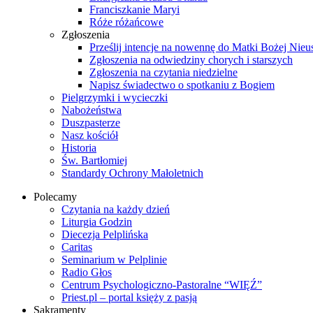
Franciszkanie Maryi
Róże różańcowe
Zgłoszenia
Prześlij intencje na nowennę do Matki Bożej Nieu
Zgłoszenia na odwiedziny chorych i starszych
Zgłoszenia na czytania niedzielne
Napisz świadectwo o spotkaniu z Bogiem
Pielgrzymki i wycieczki
Nabożeństwa
Duszpasterze
Nasz kościół
Historia
Św. Bartłomiej
Standardy Ochrony Małoletnich
Polecamy
Czytania na każdy dzień
Liturgia Godzin
Diecezja Pelplińska
Caritas
Seminarium w Pelplinie
Radio Głos
Centrum Psychologiczno-Pastoralne “WIĘŹ”
Priest.pl – portal księży z pasją
Sakramenty