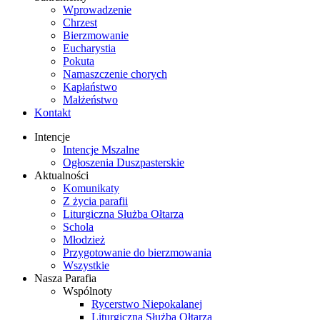
Wprowadzenie
Chrzest
Bierzmowanie
Eucharystia
Pokuta
Namaszczenie chorych
Kapłaństwo
Małżeństwo
Kontakt
Intencje
Intencje Mszalne
Ogłoszenia Duszpasterskie
Aktualności
Komunikaty
Z życia parafii
Liturgiczna Służba Ołtarza
Schola
Młodzież
Przygotowanie do bierzmowania
Wszystkie
Nasza Parafia
Wspólnoty
Rycerstwo Niepokalanej
Liturgiczna Służba Ołtarza