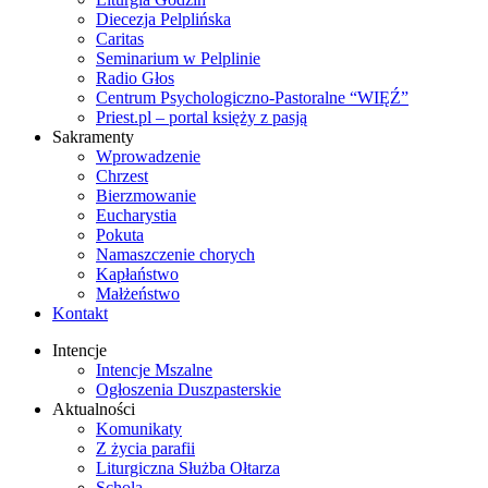
Diecezja Pelplińska
Caritas
Seminarium w Pelplinie
Radio Głos
Centrum Psychologiczno-Pastoralne “WIĘŹ”
Priest.pl – portal księży z pasją
Sakramenty
Wprowadzenie
Chrzest
Bierzmowanie
Eucharystia
Pokuta
Namaszczenie chorych
Kapłaństwo
Małżeństwo
Kontakt
Intencje
Intencje Mszalne
Ogłoszenia Duszpasterskie
Aktualności
Komunikaty
Z życia parafii
Liturgiczna Służba Ołtarza
Schola