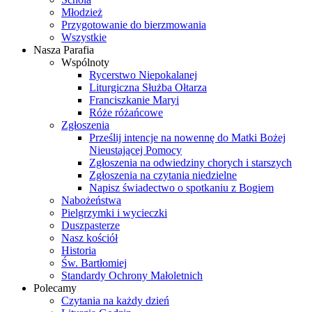
Młodzież
Przygotowanie do bierzmowania
Wszystkie
Nasza Parafia
Wspólnoty
Rycerstwo Niepokalanej
Liturgiczna Służba Ołtarza
Franciszkanie Maryi
Róże różańcowe
Zgłoszenia
Prześlij intencje na nowennę do Matki Bożej
Nieustającej Pomocy
Zgłoszenia na odwiedziny chorych i starszych
Zgłoszenia na czytania niedzielne
Napisz świadectwo o spotkaniu z Bogiem
Nabożeństwa
Pielgrzymki i wycieczki
Duszpasterze
Nasz kościół
Historia
Św. Bartłomiej
Standardy Ochrony Małoletnich
Polecamy
Czytania na każdy dzień