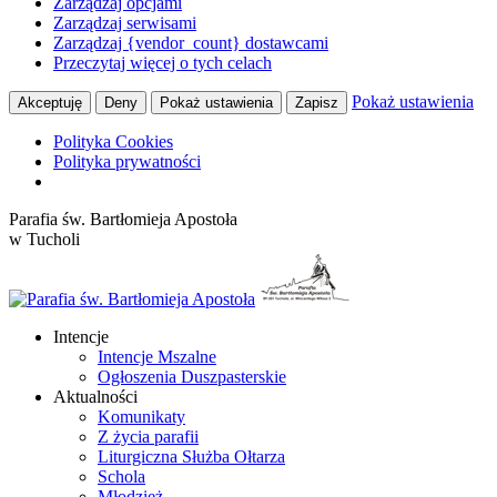
Zarządzaj opcjami
Zarządzaj serwisami
Zarządzaj {vendor_count} dostawcami
Przeczytaj więcej o tych celach
Pokaż ustawienia
Akceptuję
Deny
Pokaż ustawienia
Zapisz
Polityka Cookies
Polityka prywatności
Przewiń
Parafia św. Bartłomieja Apostoła
do
w Tucholi
zawartości
Intencje
Intencje Mszalne
Ogłoszenia Duszpasterskie
Aktualności
Komunikaty
Z życia parafii
Liturgiczna Służba Ołtarza
Schola
Młodzież