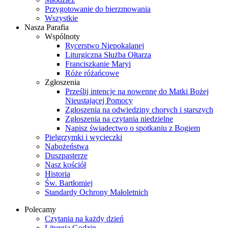
Przygotowanie do bierzmowania
Wszystkie
Nasza Parafia
Wspólnoty
Rycerstwo Niepokalanej
Liturgiczna Służba Ołtarza
Franciszkanie Maryi
Róże różańcowe
Zgłoszenia
Prześlij intencje na nowennę do Matki Bożej
Nieustającej Pomocy
Zgłoszenia na odwiedziny chorych i starszych
Zgłoszenia na czytania niedzielne
Napisz świadectwo o spotkaniu z Bogiem
Pielgrzymki i wycieczki
Nabożeństwa
Duszpasterze
Nasz kościół
Historia
Św. Bartłomiej
Standardy Ochrony Małoletnich
Polecamy
Czytania na każdy dzień
Liturgia Godzin