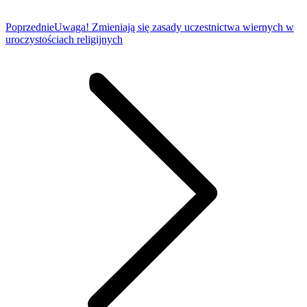
Poprzedni
Poprzednie
Uwaga! Zmieniają się zasady uczestnictwa wiernych w
wpis:
uroczystościach religijnych