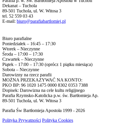
Parafia p. w. Św. Bartłomieja Apostoła w Tucholi
Dekanat – Tuchola
89-501 Tuchola, ul. W. Witosa 3
tel. 52 559 03 43
E-mail:
biuro@parafiabartlomiej.pl
Biuro parafialne
Poniedziałek – 16:45 – 17:30
Wtorek – Nieczynne
Środa – 17:00 – 17:30
Czwartek – Nieczynne
Piątek – 17:00 – 17:30 (oprócz 1 piątku miesiąca)
Sobota – Nieczynne
Darowizny na rzecz parafii
MOŻNA PRZEKAZYWAĆ NA KONTO:
PKO BP: 96 1020 1475 0000 8302 0353 7388
Dopisek: Darowizna na cele kultu religijnego
Parafia Rzymsko-Katolicka p.w. św. Bartłomieja Ap.
89-501 Tuchola, ul. W. Witosa 3
Parafia Św Bartłomieja Apostoła 1999 - 2026
Polityka Prywatności
Polityka Cookies