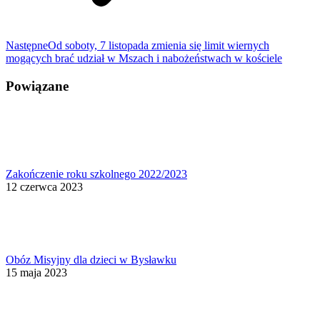
Następny
Następne
Od soboty, 7 listopada zmienia się limit wiernych
wpis:
mogących brać udział w Mszach i nabożeństwach w kościele
Powiązane
Zakończenie roku szkolnego 2022/2023
12 czerwca 2023
Obóz Misyjny dla dzieci w Bysławku
15 maja 2023