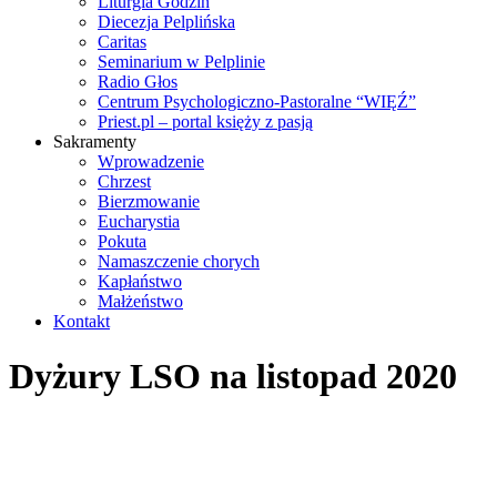
Liturgia Godzin
Diecezja Pelplińska
Caritas
Seminarium w Pelplinie
Radio Głos
Centrum Psychologiczno-Pastoralne “WIĘŹ”
Priest.pl – portal księży z pasją
Sakramenty
Wprowadzenie
Chrzest
Bierzmowanie
Eucharystia
Pokuta
Namaszczenie chorych
Kapłaństwo
Małżeństwo
Kontakt
Dyżury LSO na listopad 2020