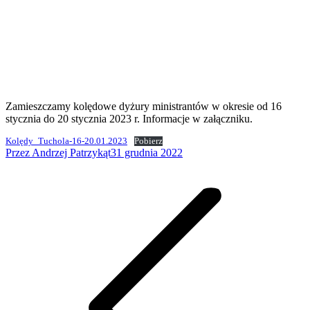
Zamieszczamy kolędowe dyżury ministrantów w okresie od 16
stycznia do 20 stycznia 2023 r. Informacje w załączniku.
Kolędy_Tuchola-16-20.01.2023
Pobierz
Przez
Andrzej Patrzykąt
31 grudnia 2022
Nawigacja
wpisów