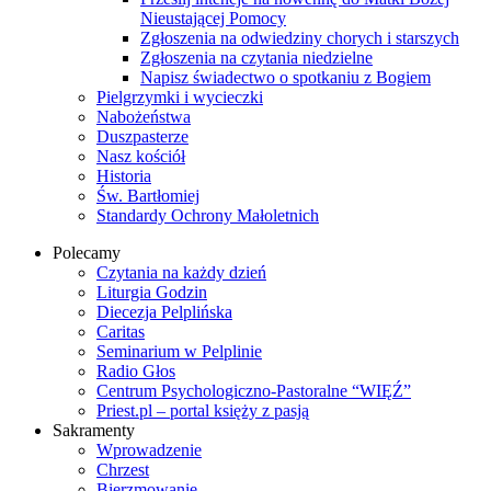
Nieustającej Pomocy
Zgłoszenia na odwiedziny chorych i starszych
Zgłoszenia na czytania niedzielne
Napisz świadectwo o spotkaniu z Bogiem
Pielgrzymki i wycieczki
Nabożeństwa
Duszpasterze
Nasz kościół
Historia
Św. Bartłomiej
Standardy Ochrony Małoletnich
Polecamy
Czytania na każdy dzień
Liturgia Godzin
Diecezja Pelplińska
Caritas
Seminarium w Pelplinie
Radio Głos
Centrum Psychologiczno-Pastoralne “WIĘŹ”
Priest.pl – portal księży z pasją
Sakramenty
Wprowadzenie
Chrzest
Bierzmowanie