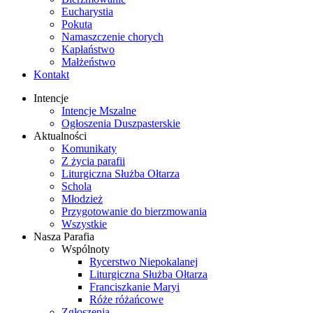
Eucharystia
Pokuta
Namaszczenie chorych
Kapłaństwo
Małżeństwo
Kontakt
Intencje
Intencje Mszalne
Ogłoszenia Duszpasterskie
Aktualności
Komunikaty
Z życia parafii
Liturgiczna Służba Ołtarza
Schola
Młodzież
Przygotowanie do bierzmowania
Wszystkie
Nasza Parafia
Wspólnoty
Rycerstwo Niepokalanej
Liturgiczna Służba Ołtarza
Franciszkanie Maryi
Róże różańcowe
Zgłoszenia