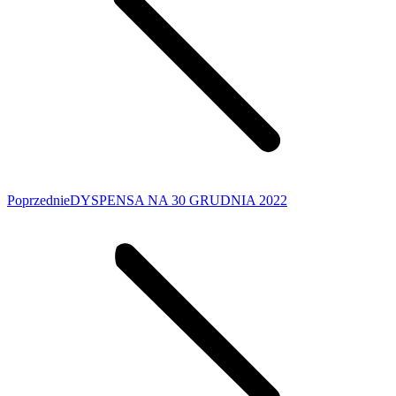
Poprzedni
Poprzednie
DYSPENSA NA 30 GRUDNIA 2022
wpis: