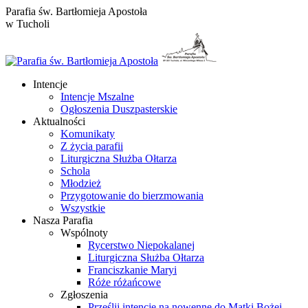
Przewiń
Parafia św. Bartłomieja Apostoła
do
w Tucholi
zawartości
Intencje
Intencje Mszalne
Ogłoszenia Duszpasterskie
Aktualności
Komunikaty
Z życia parafii
Liturgiczna Służba Ołtarza
Schola
Młodzież
Przygotowanie do bierzmowania
Wszystkie
Nasza Parafia
Wspólnoty
Rycerstwo Niepokalanej
Liturgiczna Służba Ołtarza
Franciszkanie Maryi
Róże różańcowe
Zgłoszenia
Prześlij intencje na nowennę do Matki Bożej