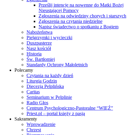
Prześlij intencje na nowennę do Matki Bożej
Nieustającej Pomocy
Zgłoszenia na odwiedziny chorych i starszych
Zgłoszenia na czytania niedzielne
Napisz świadectwo o spotkaniu z Bogiem
Nabożeństwa
Pielgrzymki i wycieczki
Duszpasterze
Nasz kościół
Historia
Św. Bartłomiej
Standardy Ochrony Małoletnich
Polecamy
Czytania na każdy dzień
Liturgia Godzin
Diecezja Pelplińska
Caritas
Seminarium w Pelplinie
Radio Głos
Centrum Psychologiczno-Pastoralne “WIĘŹ”
Priest.pl – portal księży z pasją
Sakramenty
Wprowadzenie
Chrzest